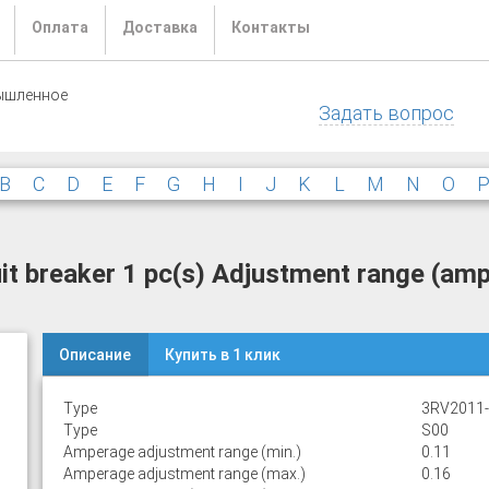
Оплата
Доставка
Контакты
ышленное
Задать вопрос
B
C
D
E
F
G
H
I
J
K
L
M
N
O
 breaker 1 pc(s) Adjustment range (ampe
Описание
Купить в 1 клик
Type
3RV2011
Type
S00
Amperage adjustment range (min.)
0.11
Amperage adjustment range (max.)
0.16