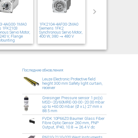
03-4AG00-1MA0
1FK2104-4AF00-2MA0
s 1FK2103
Siemens 1FK2
nous Servo Motor,
Synchronous Servo Motor,
240 V, Flange
400 W, 380 → 480 V
Mounting
Последние обновления:
Leuze Electronic Protective field
height 300 mm Safety light curtain,
receiver
Greisinger Pressure sensor 1 pc(s)
MSD--20/60MRE-00-00 -20.00 mbar
up to +60.00 mbar (Ø x L) 27 mm x
88.5 mm
FVDK 10P66Z0 Baumer Glass Fiber
Fibre Optic Sensor 260 mm, PNP
Output, IP40, 10.8 → 26.4 V dc
P6010-2110-020 West Instruments