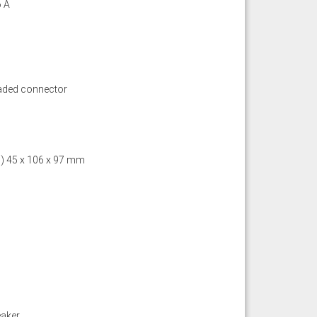
6 A
aded connector
D) 45 x 106 x 97 mm
eaker