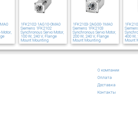
1MA0
1FK2102-1AG10-0MA0
1FK2103-2AG00-1MA0
1FK21
Siemens 1FK2102
Siemens 1FK2103
Siemen
 Motor,
Synchronous Servo Motor,
Synchronous Servo Motor,
Synchro
nge
100 W, 240 V, Flange
200 W, 240 V, Flange
400 W, 
Mount Mounting
Mount Mounting
Mount 
О компании
Оплата
Доставка
Контакты