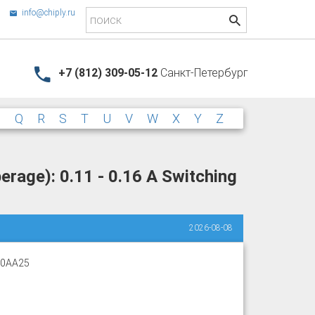
info@chiply.ru
+7 (812) 309-05-12
Санкт-Петербург
P
Q
R
S
T
U
V
W
X
Y
Z
rage): 0.11 - 0.16 A Switching
2026-08-08
-0AA25