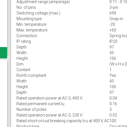
Adjustment range (amperage)
0.11 - 0.1
No. of pins
3-pin
Switching voltage (max.)
690
Mounting type
Snap-in
Min. temperature
-20
Max. temperature
+60
Connection
Spring-lo
IP rating
IP20
Depth
97
Width
45
Height
106
Dim
(W x H x 
Content
1
RoHS-compliant
Yes
Width
45
Height
106
Depth
97
Rated operation power at AC-3, 400 V
0.04
Rated permanent current Iu
0.16
Number of poles
3
Rated operation power at AC-3, 230 V
0.02
Rated short-circuit breaking capacity lcu at 400 V, AC
100
Product type
Circuit br