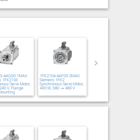
03-4AG00-1MA0
1FK2104-4AF00-2MA0
s 1FK2103
Siemens 1FK2
nous Servo Motor,
Synchronous Servo Motor,
240 V, Flange
400 W, 380 → 480 V
Mounting