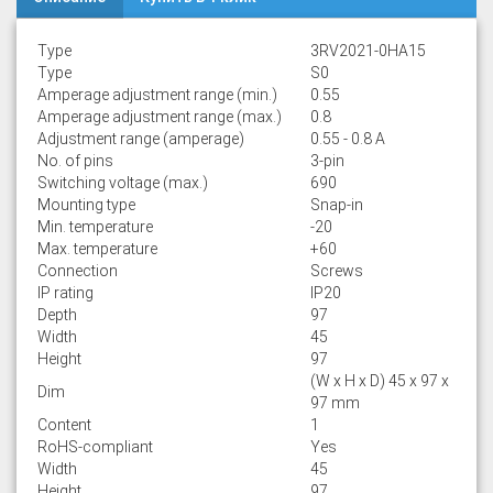
Type
3RV2021-0HA15
Type
S0
Amperage adjustment range (min.)
0.55
Amperage adjustment range (max.)
0.8
Adjustment range (amperage)
0.55 - 0.8 A
No. of pins
3-pin
Switching voltage (max.)
690
Mounting type
Snap-in
Min. temperature
-20
Max. temperature
+60
Connection
Screws
IP rating
IP20
Depth
97
Width
45
Height
97
(W x H x D) 45 x 97 x
Dim
97 mm
Content
1
RoHS-compliant
Yes
Width
45
Height
97