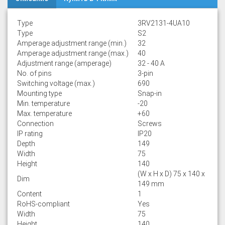
Type
3RV2131-4UA10
Type
S2
Amperage adjustment range (min.)
32
Amperage adjustment range (max.)
40
Adjustment range (amperage)
32 - 40 A
No. of pins
3-pin
Switching voltage (max.)
690
Mounting type
Snap-in
Min. temperature
-20
Max. temperature
+60
Connection
Screws
IP rating
IP20
Depth
149
Width
75
Height
140
(W x H x D) 75 x 140 x
Dim
149 mm
Content
1
RoHS-compliant
Yes
Width
75
Height
140