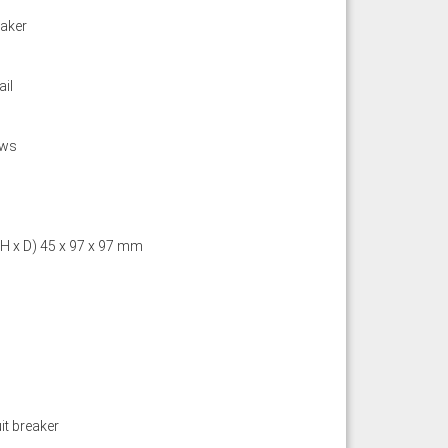
eaker
ail
ews
 H x D) 45 x 97 x 97 mm
it breaker