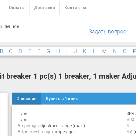
Оплата
Доставка
Контакты
ышленное
Задать вопрос
B
C
D
E
F
G
H
I
J
K
L
M
N
O
 breaker 1 pc(s) 1 breaker, 1 maker Adj
Описание
Купить в 1 клик
Type
3RV
Type
S00
Amperage adjustment range (max.)
4
Adjustment range (amperage)
4 A 