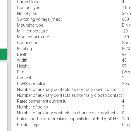
Current load
4
Contact type
1 br
No. of pins
3-pin
Switching voltage (max.)
690
Mounting type
DIN r
Min. temperature
-20
Max. temperature
+60
Connection
Scr
IP rating
IP20
Depth
97
Width
45
Height
97
Dim
(W x
Content
1
RoHS-compliant
Yes
Number of auxiliary contacts as normally open contact
1
Number of auxiliary contacts as normally closed contact
1
Rated permanent current Iu
4
Number of poles
3
Number of auxiliary contacts as change-over contact
0
Rated short-circuit breaking capacity lcu at 400 V, 50 Hz
100
Product type
Circu