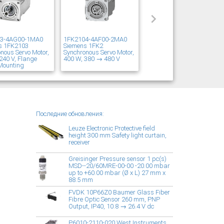
03-4AG00-1MA0
1FK2104-4AF00-2MA0
s 1FK2103
Siemens 1FK2
nous Servo Motor,
Synchronous Servo Motor,
240 V, Flange
400 W, 380 → 480 V
Mounting
Последние обновления:
Leuze Electronic Protective field
height 300 mm Safety light curtain,
receiver
Greisinger Pressure sensor 1 pc(s)
MSD--20/60MRE-00-00 -20.00 mbar
up to +60.00 mbar (Ø x L) 27 mm x
88.5 mm
FVDK 10P66Z0 Baumer Glass Fiber
Fibre Optic Sensor 260 mm, PNP
Output, IP40, 10.8 → 26.4 V dc
P6010-2110-020 West Instruments