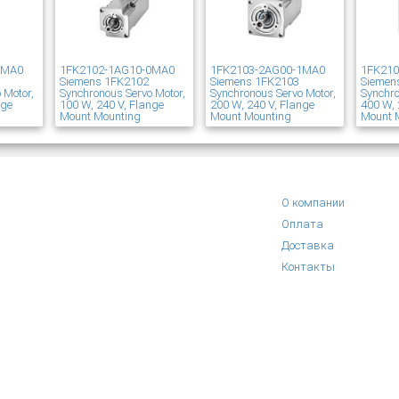
1MA0
1FK2102-1AG10-0MA0
1FK2103-2AG00-1MA0
1FK21
Siemens 1FK2102
Siemens 1FK2103
Siemen
 Motor,
Synchronous Servo Motor,
Synchronous Servo Motor,
Synchro
nge
100 W, 240 V, Flange
200 W, 240 V, Flange
400 W, 
Mount Mounting
Mount Mounting
Mount 
О компании
Оплата
Доставка
Контакты