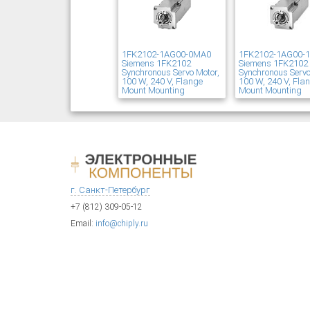
1FK2102-1AG00-0MA0
1FK2102-1AG00-
Siemens 1FK2102
Siemens 1FK2102
Synchronous Servo Motor,
Synchronous Servo
100 W, 240 V, Flange
100 W, 240 V, Fla
Mount Mounting
Mount Mounting
г. Санкт-Петербург
+7 (812) 309-05-12
Email:
info@chiply.ru