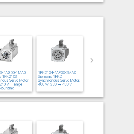
03-4AG00-1MA0
1FK2104-4AF00-2MA0
s 1FK2103
Siemens 1FK2
nous Servo Motor,
Synchronous Servo Motor,
240 V, Flange
400 W, 380 → 480 V
Mounting