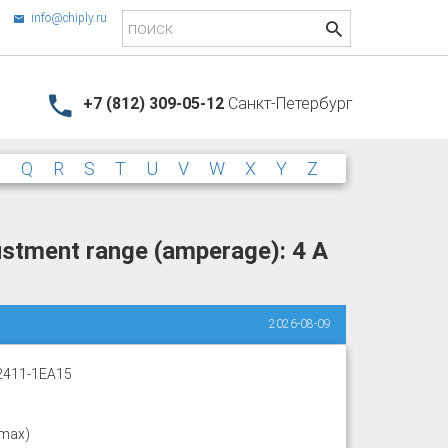
info@chiply.ru
+7 (812) 309-05-12
Санкт-Петербург
P
Q
R
S
T
U
V
W
X
Y
Z
ustment range (amperage): 4 A
2026-08-09
2411-1EA15
(max)