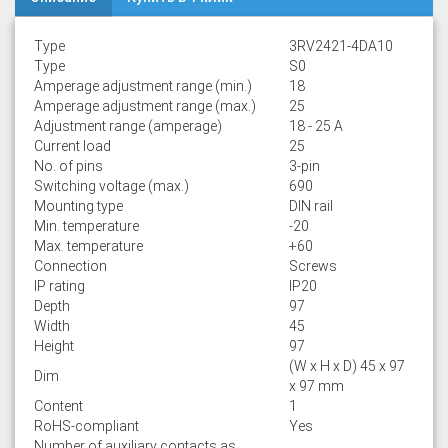
Type
3RV2421-4DA10
Type
S0
Amperage adjustment range (min.)
18
Amperage adjustment range (max.)
25
Adjustment range (amperage)
18 - 25 A
Current load
25
No. of pins
3-pin
Switching voltage (max.)
690
Mounting type
DIN rail
Min. temperature
-20
Max. temperature
+60
Connection
Screws
IP rating
IP20
Depth
97
Width
45
Height
97
(W x H x D) 45 x 97
Dim
x 97 mm
Content
1
RoHS-compliant
Yes
Number of auxiliary contacts as