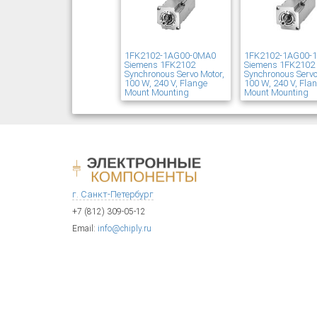
1FK2102-1AG00-0MA0
1FK2102-1AG00-
Siemens 1FK2102
Siemens 1FK2102
Synchronous Servo Motor,
Synchronous Servo
100 W, 240 V, Flange
100 W, 240 V, Fla
Mount Mounting
Mount Mounting
г. Санкт-Петербург
+7 (812) 309-05-12
Email:
info@chiply.ru