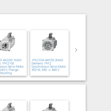
03-4AG00-1MA0
1FK2104-4AF00-2MA0
s 1FK2103
Siemens 1FK2
nous Servo Motor,
Synchronous Servo Motor,
240 V, Flange
400 W, 380 → 480 V
Mounting