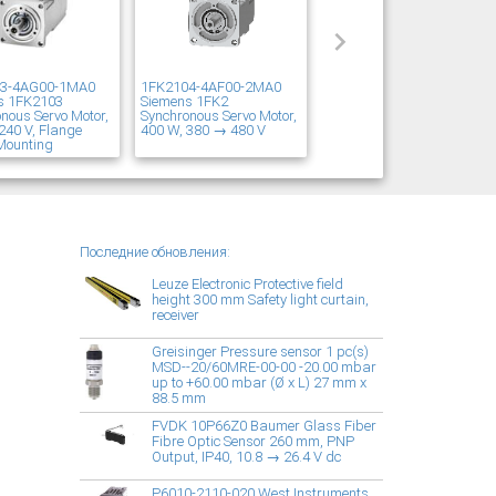
03-4AG00-1MA0
1FK2104-4AF00-2MA0
s 1FK2103
Siemens 1FK2
nous Servo Motor,
Synchronous Servo Motor,
240 V, Flange
400 W, 380 → 480 V
Mounting
Последние обновления:
Leuze Electronic Protective field
height 300 mm Safety light curtain,
receiver
Greisinger Pressure sensor 1 pc(s)
MSD--20/60MRE-00-00 -20.00 mbar
up to +60.00 mbar (Ø x L) 27 mm x
88.5 mm
FVDK 10P66Z0 Baumer Glass Fiber
Fibre Optic Sensor 260 mm, PNP
Output, IP40, 10.8 → 26.4 V dc
P6010-2110-020 West Instruments