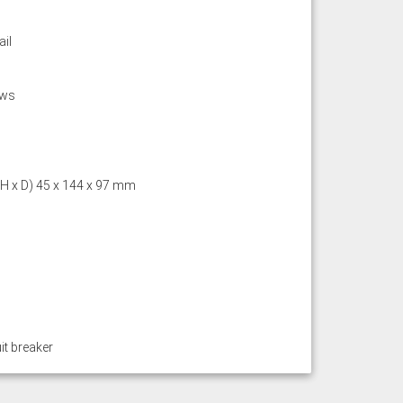
ail
ews
 H x D) 45 x 144 x 97 mm
it breaker