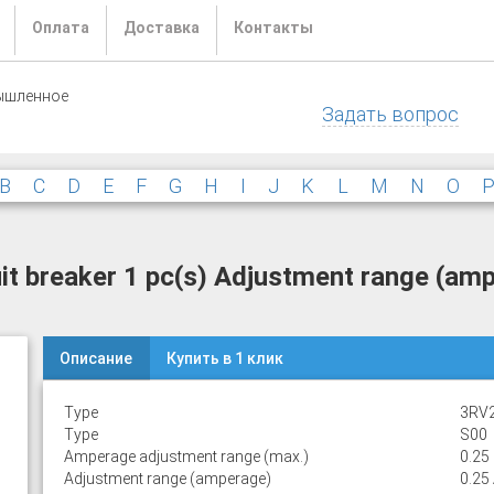
Оплата
Доставка
Контакты
ышленное
Задать вопрос
B
C
D
E
F
G
H
I
J
K
L
M
N
O
 breaker 1 pc(s) Adjustment range (ampe
Описание
Купить в 1 клик
Type
3RV
Type
S00
Amperage adjustment range (max.)
0.25
Adjustment range (amperage)
0.25