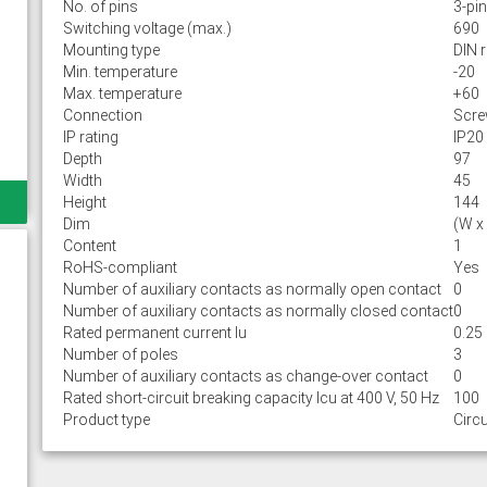
No. of pins
3-pin
Switching voltage (max.)
690
Mounting type
DIN r
Min. temperature
-20
Max. temperature
+60
Connection
Scr
IP rating
IP20
Depth
97
Width
45
Height
144
Dim
(W x
Content
1
RoHS-compliant
Yes
Number of auxiliary contacts as normally open contact
0
Number of auxiliary contacts as normally closed contact
0
Rated permanent current Iu
0.25
Number of poles
3
Number of auxiliary contacts as change-over contact
0
Rated short-circuit breaking capacity lcu at 400 V, 50 Hz
100
Product type
Circu