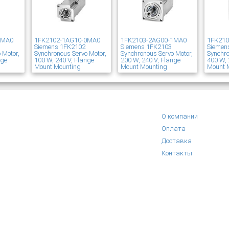
1MA0
1FK2102-1AG10-0MA0
1FK2103-2AG00-1MA0
1FK21
Siemens 1FK2102
Siemens 1FK2103
Siemen
 Motor,
Synchronous Servo Motor,
Synchronous Servo Motor,
Synchro
nge
100 W, 240 V, Flange
200 W, 240 V, Flange
400 W, 
Mount Mounting
Mount Mounting
Mount 
О компании
Оплата
Доставка
Контакты