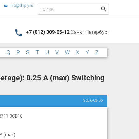
info@chiply.ru
+7 (812) 309-05-12
Санкт-Петербург
P
Q
R
S
T
U
V
W
X
Y
Z
rage): 0.25 A (max) Switching
2026-08-06
2711-0CD10
 A (max)