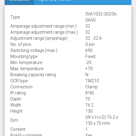
3VA1032-3ED36-
Type
0AA0
Amperage adjustment range (min.)
32
Amperage adjustment range (max.)
32
Adjustment range (amperage)
32 - 32 A
No. of pins
3-pin
Switching voltage (max.)
690
Mounting type
Fixed
Min. temperature
-25
Max. temperature
+70
Breaking capacity rating
N
OCR type
TM210
Connection
Clamp
IP rating
IP40
Depth
70
Width
76.2
Height
130
(W x H x D) 76.2 x
Dim
130 x 70 mm
Content
1
RoHS-compliant
Yes