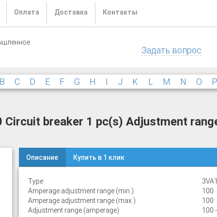
Оплата
Доставка
Контакты
ышленное
Задать вопрос
B
C
D
E
F
G
H
I
J
K
L
M
N
O
rcuit breaker 1 pc(s) Adjustment range
Описание
Купить в 1 клик
Type
3VA1
Amperage adjustment range (min.)
100
Amperage adjustment range (max.)
100
Adjustment range (amperage)
100 