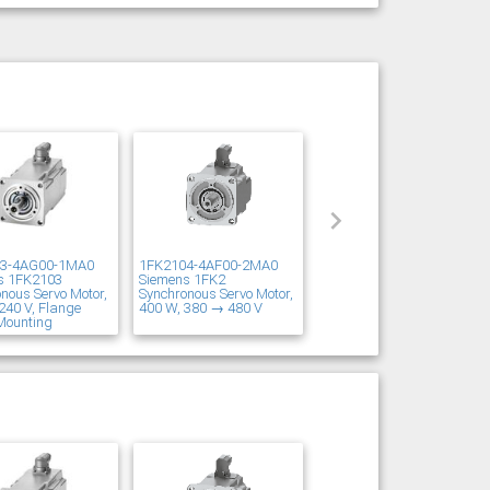
03-4AG00-1MA0
1FK2104-4AF00-2MA0
s 1FK2103
Siemens 1FK2
nous Servo Motor,
Synchronous Servo Motor,
240 V, Flange
400 W, 380 → 480 V
Mounting