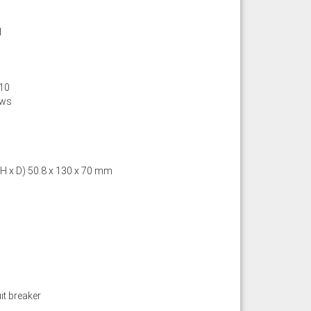
d
10
ews
 H x D) 50.8 x 130 x 70 mm
it breaker