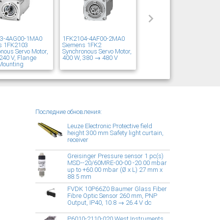
03-4AG00-1MA0
1FK2104-4AF00-2MA0
s 1FK2103
Siemens 1FK2
nous Servo Motor,
Synchronous Servo Motor,
240 V, Flange
400 W, 380 → 480 V
Mounting
Последние обновления:
Leuze Electronic Protective field
height 300 mm Safety light curtain,
receiver
Greisinger Pressure sensor 1 pc(s)
MSD--20/60MRE-00-00 -20.00 mbar
up to +60.00 mbar (Ø x L) 27 mm x
88.5 mm
FVDK 10P66Z0 Baumer Glass Fiber
Fibre Optic Sensor 260 mm, PNP
Output, IP40, 10.8 → 26.4 V dc
P6010-2110-020 West Instruments