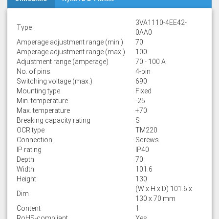
3VA1110-4EE42-
Type
0AA0
Amperage adjustment range (min.)
70
Amperage adjustment range (max.)
100
Adjustment range (amperage)
70 - 100 A
No. of pins
4-pin
Switching voltage (max.)
690
Mounting type
Fixed
Min. temperature
-25
Max. temperature
+70
Breaking capacity rating
S
OCR type
TM220
Connection
Screws
IP rating
IP40
Depth
70
Width
101.6
Height
130
(W x H x D) 101.6 x
Dim
130 x 70 mm
Content
1
RoHS-compliant
Yes