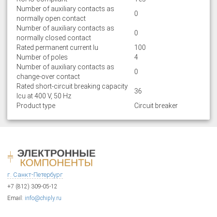
Number of auxiliary contacts as
0
normally open contact
Number of auxiliary contacts as
0
normally closed contact
Rated permanent current Iu
100
Number of poles
4
Number of auxiliary contacts as
0
change-over contact
Rated short-circuit breaking capacity
36
lcu at 400 V, 50 Hz
Product type
Circuit breaker
г. Санкт-Петербург
+7 (812) 309-05-12
Email:
info@chiply.ru