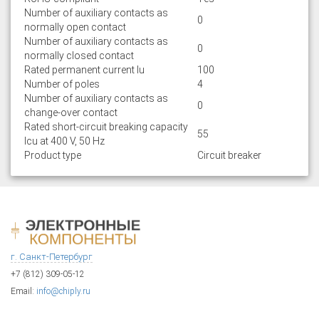
Number of auxiliary contacts as
0
normally open contact
Number of auxiliary contacts as
0
normally closed contact
Rated permanent current Iu
100
Number of poles
4
Number of auxiliary contacts as
0
change-over contact
Rated short-circuit breaking capacity
55
lcu at 400 V, 50 Hz
Product type
Circuit breaker
г. Санкт-Петербург
+7 (812) 309-05-12
Email:
info@chiply.ru