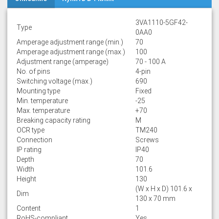
3VA1110-5GF42-
Type
0AA0
Amperage adjustment range (min.)
70
Amperage adjustment range (max.)
100
Adjustment range (amperage)
70 - 100 A
No. of pins
4-pin
Switching voltage (max.)
690
Mounting type
Fixed
Min. temperature
-25
Max. temperature
+70
Breaking capacity rating
M
OCR type
TM240
Connection
Screws
IP rating
IP40
Depth
70
Width
101.6
Height
130
(W x H x D) 101.6 x
Dim
130 x 70 mm
Content
1
RoHS-compliant
Yes