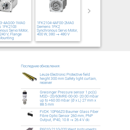
03-4AG00-1MA0
1FK2104-4AF00-2MA0
s 1FK2103
Siemens 1FK2
nous Servo Motor,
Synchronous Servo Motor,
240 V, Flange
400 W, 380 → 480 V
Mounting
Последние обновления:
Leuze Electronic Protective field
height 300 mm Safety light curtain,
receiver
Greisinger Pressure sensor 1 pc(s)
MSD--20/60MRE-00-00 -20.00 mbar
up to +60.00 mbar (Ø x L) 27 mm x
88.5 mm
FVDK 10P66Z0 Baumer Glass Fiber
Fibre Optic Sensor 260 mm, PNP
Output, IP40, 10.8 → 26.4 V dc
P6010-2110-020 West Instruments