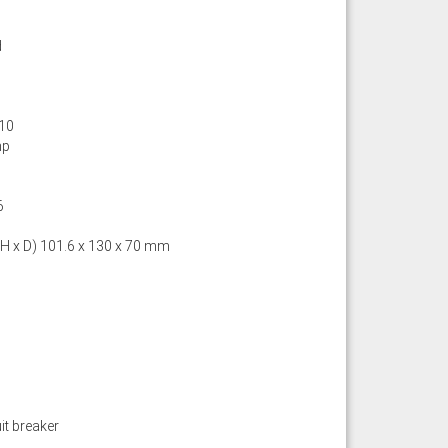
d
10
mp
6
 H x D) 101.6 x 130 x 70 mm
it breaker