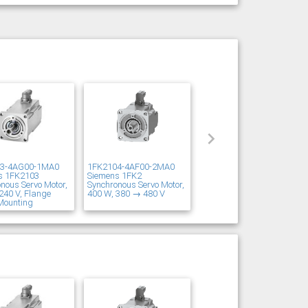
03-4AG00-1MA0
1FK2104-4AF00-2MA0
s 1FK2103
Siemens 1FK2
nous Servo Motor,
Synchronous Servo Motor,
240 V, Flange
400 W, 380 → 480 V
Mounting