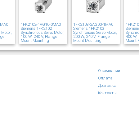
1MA0
1FK2102-1AG10-0MA0
1FK2103-2AG00-1MA0
1FK21
Siemens 1FK2102
Siemens 1FK2103
Siemen
 Motor,
Synchronous Servo Motor,
Synchronous Servo Motor,
Synchro
nge
100 W, 240 V, Flange
200 W, 240 V, Flange
400 W, 
Mount Mounting
Mount Mounting
Mount 
О компании
Оплата
Доставка
Контакты