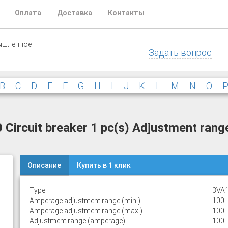
Оплата
Доставка
Контакты
ышленное
Задать вопрос
B
C
D
E
F
G
H
I
J
K
L
M
N
O
rcuit breaker 1 pc(s) Adjustment range
Описание
Купить в 1 клик
Type
3VA1
Amperage adjustment range (min.)
100
Amperage adjustment range (max.)
100
Adjustment range (amperage)
100 