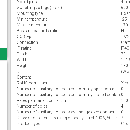
No. of pins
4-pin
Switching voltage (max.)
690
Mounting type
Fixe
Min. temperature
-25
Max. temperature
+70
Breaking capacity rating
H
OCR type
TM2
Connection
Cla
IP rating
IP40
Depth
70
Width
101.
Height
130
Dim
(W x
Content
1
RoHS-compliant
Yes
Number of auxiliary contacts as normally open contact
0
Number of auxiliary contacts as normally closed contact
0
Rated permanent current Iu
100
Number of poles
4
Number of auxiliary contacts as change-over contact
0
Rated short-circuit breaking capacity lcu at 400 V, 50 Hz
70
Product type
Circu