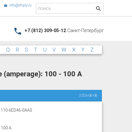
info@chiply.ru
+7 (812) 309-05-12
Санкт-Петербург
P
Q
R
S
T
U
V
W
X
Y
Z
 (amperage): 100 - 100 A
2026-08-08
110-6ED46-0AA0
- 100 A