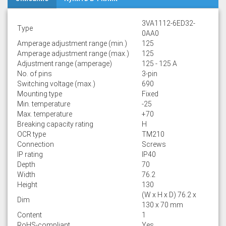
3VA1112-6ED32-
Type
0AA0
Amperage adjustment range (min.)
125
Amperage adjustment range (max.)
125
Adjustment range (amperage)
125 - 125 A
No. of pins
3-pin
Switching voltage (max.)
690
Mounting type
Fixed
Min. temperature
-25
Max. temperature
+70
Breaking capacity rating
H
OCR type
TM210
Connection
Screws
IP rating
IP40
Depth
70
Width
76.2
Height
130
(W x H x D) 76.2 x
Dim
130 x 70 mm
Content
1
RoHS-compliant
Yes