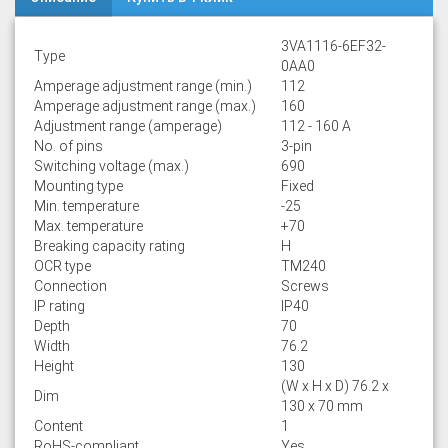
3VA1116-6EF32-
Type
0AA0
Amperage adjustment range (min.)
112
Amperage adjustment range (max.)
160
Adjustment range (amperage)
112 - 160 A
No. of pins
3-pin
Switching voltage (max.)
690
Mounting type
Fixed
Min. temperature
-25
Max. temperature
+70
Breaking capacity rating
H
OCR type
TM240
Connection
Screws
IP rating
IP40
Depth
70
Width
76.2
Height
130
(W x H x D) 76.2 x
Dim
130 x 70 mm
Content
1
RoHS-compliant
Yes