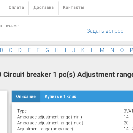
Оплата
Доставка
Контакты
ышленное
Задать вопрос
B
C
D
E
F
G
H
I
J
K
L
M
N
O
rcuit breaker 1 pc(s) Adjustment range
Описание
Купить в 1 клик
Type
3VA1
Amperage adjustment range (min.)
14
Amperage adjustment range (max.)
20
Adjustment range (amperage)
14 - 