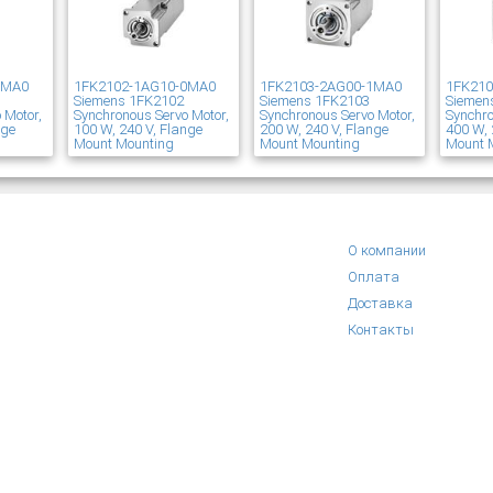
1MA0
1FK2102-1AG10-0MA0
1FK2103-2AG00-1MA0
1FK21
Siemens 1FK2102
Siemens 1FK2103
Siemen
 Motor,
Synchronous Servo Motor,
Synchronous Servo Motor,
Synchro
nge
100 W, 240 V, Flange
200 W, 240 V, Flange
400 W, 
Mount Mounting
Mount Mounting
Mount 
О компании
Оплата
Доставка
Контакты