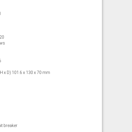
d
20
ews
6
 H x D) 101.6 x 130 x 70 mm
it breaker