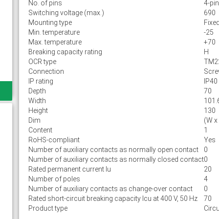
No. of pins
4-pin
Switching voltage (max.)
690
Mounting type
Fixe
Min. temperature
-25
Max. temperature
+70
Breaking capacity rating
H
OCR type
TM2
Connection
Scr
IP rating
IP40
Depth
70
Width
101.
Height
130
Dim
(W x
Content
1
RoHS-compliant
Yes
Number of auxiliary contacts as normally open contact
0
Number of auxiliary contacts as normally closed contact
0
Rated permanent current Iu
20
Number of poles
4
Number of auxiliary contacts as change-over contact
0
Rated short-circuit breaking capacity lcu at 400 V, 50 Hz
70
Product type
Circu