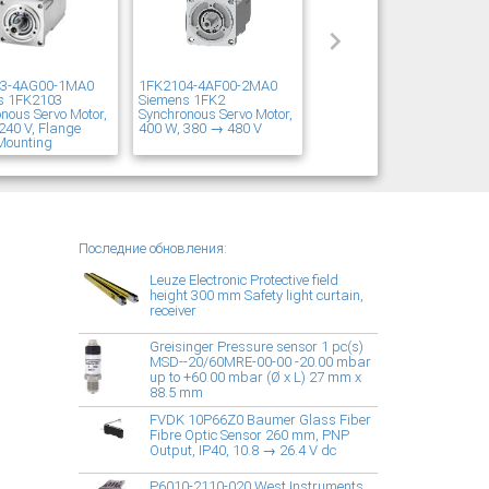
03-4AG00-1MA0
1FK2104-4AF00-2MA0
s 1FK2103
Siemens 1FK2
nous Servo Motor,
Synchronous Servo Motor,
240 V, Flange
400 W, 380 → 480 V
Mounting
Последние обновления:
Leuze Electronic Protective field
height 300 mm Safety light curtain,
receiver
Greisinger Pressure sensor 1 pc(s)
MSD--20/60MRE-00-00 -20.00 mbar
up to +60.00 mbar (Ø x L) 27 mm x
88.5 mm
FVDK 10P66Z0 Baumer Glass Fiber
Fibre Optic Sensor 260 mm, PNP
Output, IP40, 10.8 → 26.4 V dc
P6010-2110-020 West Instruments