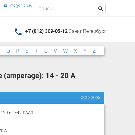
info@chiply.ru
+7 (812) 309-05-12
Санкт-Петербург
P
Q
R
S
T
U
V
W
X
Y
Z
 (amperage): 14 - 20 A
2026-08-06
120-6GE42-0AA0
20 A