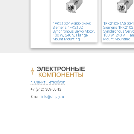
1FK2102-1AG00-0MA0
1FK2102-1AG00-
Siemens 1FK2102
Siemens 1FK2102
Synchronous Servo Motor,
Synchronous Servo
100 W, 240 V, Flange
100 W, 240 V, Fla
Mount Mounting
Mount Mounting
г. Санкт-Петербург
+7 (812) 309-05-12
Email:
info@chiply.ru