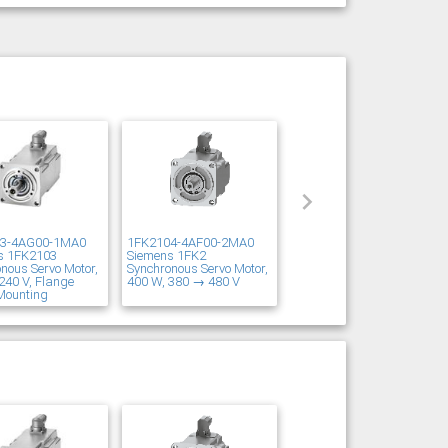
03-4AG00-1MA0
1FK2104-4AF00-2MA0
s 1FK2103
Siemens 1FK2
nous Servo Motor,
Synchronous Servo Motor,
240 V, Flange
400 W, 380 → 480 V
Mounting