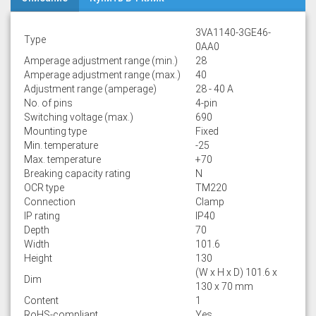
3VA1140-3GE46-
Type
0AA0
Amperage adjustment range (min.)
28
Amperage adjustment range (max.)
40
Adjustment range (amperage)
28 - 40 A
No. of pins
4-pin
Switching voltage (max.)
690
Mounting type
Fixed
Min. temperature
-25
Max. temperature
+70
Breaking capacity rating
N
OCR type
TM220
Connection
Clamp
IP rating
IP40
Depth
70
Width
101.6
Height
130
(W x H x D) 101.6 x
Dim
130 x 70 mm
Content
1
RoHS-compliant
Yes