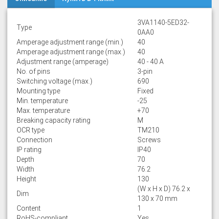
3VA1140-5ED32-
Type
0AA0
Amperage adjustment range (min.)
40
Amperage adjustment range (max.)
40
Adjustment range (amperage)
40 - 40 A
No. of pins
3-pin
Switching voltage (max.)
690
Mounting type
Fixed
Min. temperature
-25
Max. temperature
+70
Breaking capacity rating
M
OCR type
TM210
Connection
Screws
IP rating
IP40
Depth
70
Width
76.2
Height
130
(W x H x D) 76.2 x
Dim
130 x 70 mm
Content
1
RoHS-compliant
Yes