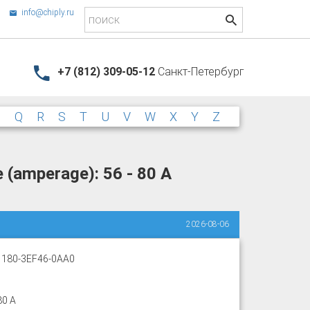
info@chiply.ru
+7 (812) 309-05-12
Санкт-Петербург
P
Q
R
S
T
U
V
W
X
Y
Z
 (amperage): 56 - 80 A
2026-08-06
180-3EF46-0AA0
80 A