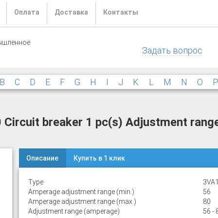
Оплата
Доставка
Контакты
ышленное
Задать вопрос
B
C
D
E
F
G
H
I
J
K
L
M
N
O
rcuit breaker 1 pc(s) Adjustment range
Описание
Купить в 1 клик
Type
3VA1
Amperage adjustment range (min.)
56
Amperage adjustment range (max.)
80
Adjustment range (amperage)
56 - 