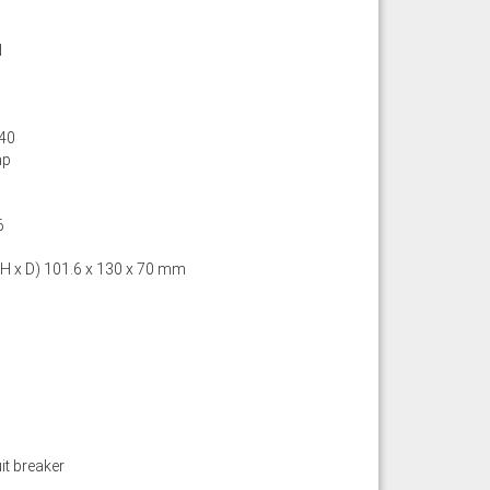
d
40
mp
6
 H x D) 101.6 x 130 x 70 mm
it breaker