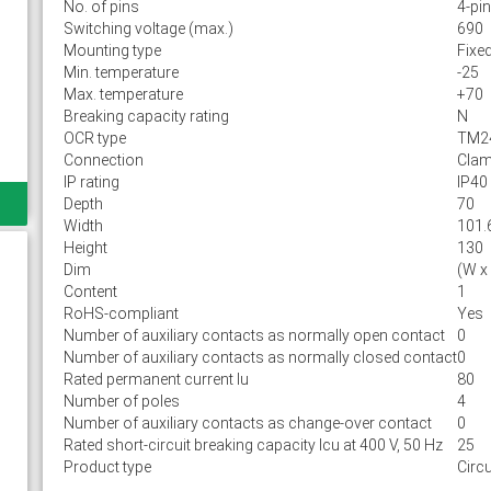
No. of pins
4-pin
Switching voltage (max.)
690
Mounting type
Fixe
Min. temperature
-25
Max. temperature
+70
Breaking capacity rating
N
OCR type
TM2
Connection
Cla
IP rating
IP40
Depth
70
Width
101.
Height
130
Dim
(W x
Content
1
RoHS-compliant
Yes
Number of auxiliary contacts as normally open contact
0
Number of auxiliary contacts as normally closed contact
0
Rated permanent current Iu
80
Number of poles
4
Number of auxiliary contacts as change-over contact
0
Rated short-circuit breaking capacity lcu at 400 V, 50 Hz
25
Product type
Circu