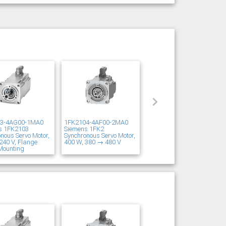
03-4AG00-1MA0
1FK2104-4AF00-2MA0
s 1FK2103
Siemens 1FK2
nous Servo Motor,
Synchronous Servo Motor,
240 V, Flange
400 W, 380 → 480 V
Mounting