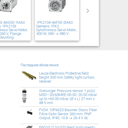
03-4AG00-1MA0
1FK2104-4AF00-2MA0
s 1FK2103
Siemens 1FK2
nous Servo Motor,
Synchronous Servo Motor,
240 V, Flange
400 W, 380 → 480 V
Mounting
Последние обновления:
Leuze Electronic Protective field
height 300 mm Safety light curtain,
receiver
Greisinger Pressure sensor 1 pc(s)
MSD--20/60MRE-00-00 -20.00 mbar
up to +60.00 mbar (Ø x L) 27 mm x
88.5 mm
FVDK 10P66Z0 Baumer Glass Fiber
Fibre Optic Sensor 260 mm, PNP
Output, IP40, 10.8 → 26.4 V dc
P6010-2110-020 West Instruments