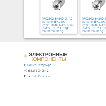
1FK2102-1AG00-0MA0
1FK2102-1AG00-
Siemens 1FK2102
Siemens 1FK2102
Synchronous Servo Motor,
Synchronous Servo
100 W, 240 V, Flange
100 W, 240 V, Fla
Mount Mounting
Mount Mounting
г. Санкт-Петербург
+7 (812) 309-05-12
Email:
info@chiply.ru