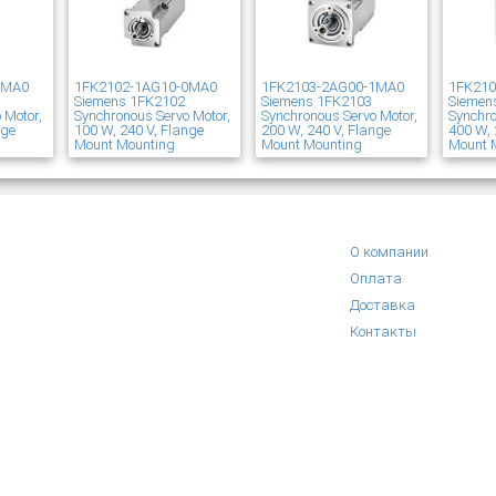
1MA0
1FK2102-1AG10-0MA0
1FK2103-2AG00-1MA0
1FK21
Siemens 1FK2102
Siemens 1FK2103
Siemen
 Motor,
Synchronous Servo Motor,
Synchronous Servo Motor,
Synchro
nge
100 W, 240 V, Flange
200 W, 240 V, Flange
400 W, 
Mount Mounting
Mount Mounting
Mount 
О компании
Оплата
Доставка
Контакты