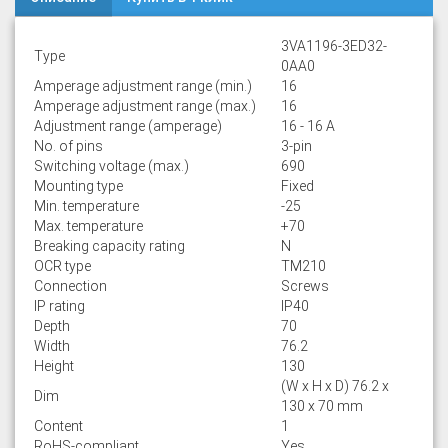
3VA1196-3ED32-
Type
0AA0
Amperage adjustment range (min.)
16
Amperage adjustment range (max.)
16
Adjustment range (amperage)
16 - 16 A
No. of pins
3-pin
Switching voltage (max.)
690
Mounting type
Fixed
Min. temperature
-25
Max. temperature
+70
Breaking capacity rating
N
OCR type
TM210
Connection
Screws
IP rating
IP40
Depth
70
Width
76.2
Height
130
(W x H x D) 76.2 x
Dim
130 x 70 mm
Content
1
RoHS-compliant
Yes