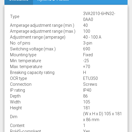
3VA2010-6HN32-
Type
0AA0
Amperage adjustment range (min.)
40
Amperage adjustment range (max.)
100
Adjustment range (amperage)
40 - 100 A
No. of pins
3-pin
Switching voltage (max.)
690
Mounting type
Fixed
Min. temperature
-25
Max. temperature
+70
Breaking capacity rating
H
OCR type
ETU350
Connection
Screws
IP rating
IP40
Depth
86
Width
105
Height
181
(W x H x D) 105 x 181
Dim
x 86 mm
Content
1
RoHS-compliant
Yes