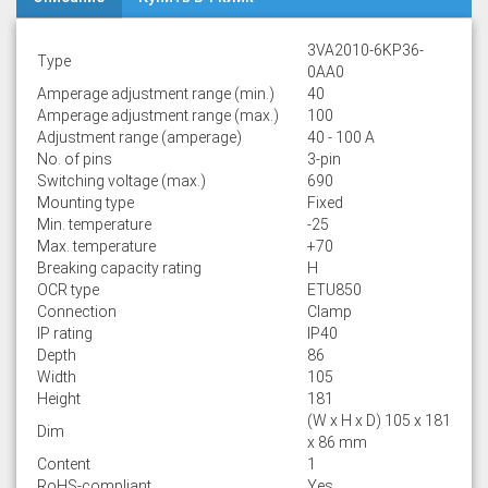
3VA2010-6KP36-
Type
0AA0
Amperage adjustment range (min.)
40
Amperage adjustment range (max.)
100
Adjustment range (amperage)
40 - 100 A
No. of pins
3-pin
Switching voltage (max.)
690
Mounting type
Fixed
Min. temperature
-25
Max. temperature
+70
Breaking capacity rating
H
OCR type
ETU850
Connection
Clamp
IP rating
IP40
Depth
86
Width
105
Height
181
(W x H x D) 105 x 181
Dim
x 86 mm
Content
1
RoHS-compliant
Yes