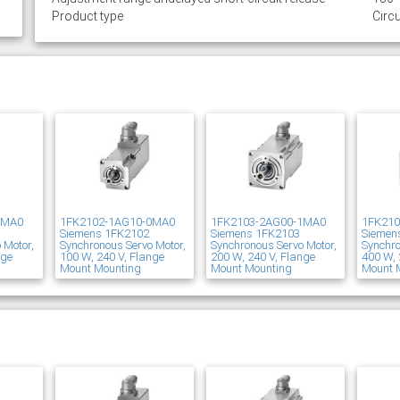
Product type
Circu
1MA0
1FK2102-1AG10-0MA0
1FK2103-2AG00-1MA0
1FK21
Siemens 1FK2102
Siemens 1FK2103
Siemen
 Motor,
Synchronous Servo Motor,
Synchronous Servo Motor,
Synchro
nge
100 W, 240 V, Flange
200 W, 240 V, Flange
400 W, 
Mount Mounting
Mount Mounting
Mount 