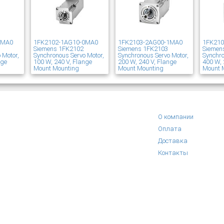
1MA0
1FK2102-1AG10-0MA0
1FK2103-2AG00-1MA0
1FK21
Siemens 1FK2102
Siemens 1FK2103
Siemen
 Motor,
Synchronous Servo Motor,
Synchronous Servo Motor,
Synchro
nge
100 W, 240 V, Flange
200 W, 240 V, Flange
400 W, 
Mount Mounting
Mount Mounting
Mount 
О компании
Оплата
Доставка
Контакты