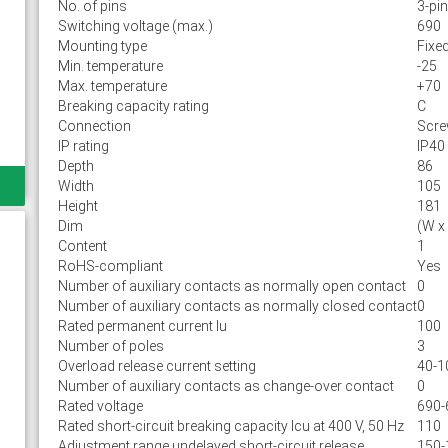
No. of pins
3-pin
Switching voltage (max.)
690
Mounting type
Fixe
Min. temperature
-25
Max. temperature
+70
Breaking capacity rating
C
Connection
Scr
IP rating
IP40
Depth
86
Width
105
Height
181
Dim
(W x
Content
1
RoHS-compliant
Yes
Number of auxiliary contacts as normally open contact
0
Number of auxiliary contacts as normally closed contact
0
Rated permanent current Iu
100
Number of poles
3
Overload release current setting
40-1
Number of auxiliary contacts as change-over contact
0
Rated voltage
690-
Rated short-circuit breaking capacity lcu at 400 V, 50 Hz
110
Adjustment range undelayed short-circuit release
150-