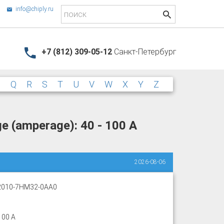
info@chiply.ru
+7 (812) 309-05-12
Санкт-Петербург
P
Q
R
S
T
U
V
W
X
Y
Z
e (amperage): 40 - 100 A
2026-08-06
2010-7HM32-0AA0
100 A