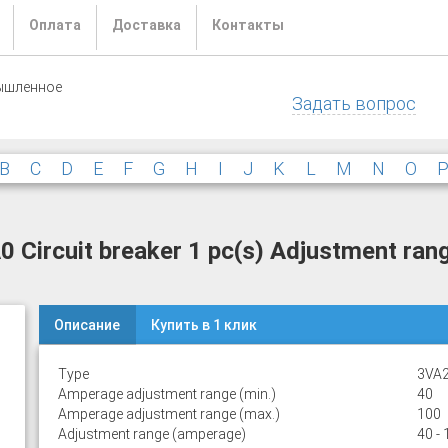
Оплата
Доставка
Контакты
ышленное
Задать вопрос
B
C
D
E
F
G
H
I
J
K
L
M
N
O
rcuit breaker 1 pc(s) Adjustment rang
Описание
Купить в 1 клик
Type
3VA
Amperage adjustment range (min.)
40
Amperage adjustment range (max.)
100
Adjustment range (amperage)
40 - 