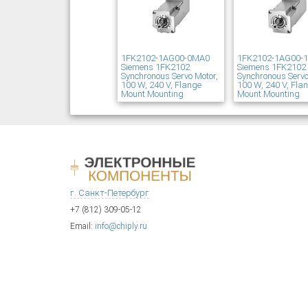
1FK2102-1AG00-0MA0
1FK2102-1AG00-
Siemens 1FK2102
Siemens 1FK2102
Synchronous Servo Motor,
Synchronous Servo
100 W, 240 V, Flange
100 W, 240 V, Fla
Mount Mounting
Mount Mounting
г. Санкт-Петербург
+7 (812) 309-05-12
Email:
info@chiply.ru