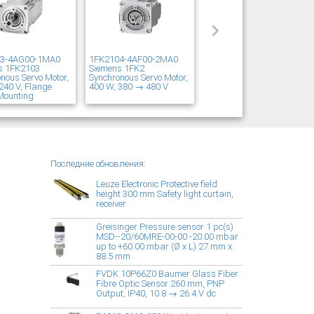
03-4AG00-1MA0
1FK2104-4AF00-2MA0
s 1FK2103
Siemens 1FK2
nous Servo Motor,
Synchronous Servo Motor,
240 V, Flange
400 W, 380 → 480 V
Mounting
Последние обновления:
Leuze Electronic Protective field
height 300 mm Safety light curtain,
receiver
Greisinger Pressure sensor 1 pc(s)
MSD--20/60MRE-00-00 -20.00 mbar
up to +60.00 mbar (Ø x L) 27 mm x
88.5 mm
FVDK 10P66Z0 Baumer Glass Fiber
Fibre Optic Sensor 260 mm, PNP
Output, IP40, 10.8 → 26.4 V dc