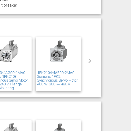
it breaker
03-4AG00-1MA0
1FK2104-4AF00-2MA0
s 1FK2103
Siemens 1FK2
nous Servo Motor,
Synchronous Servo Motor,
240 V, Flange
400 W, 380 → 480 V
Mounting