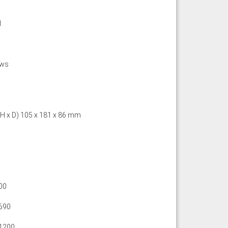
d
ews
 H x D) 105 x 181 x 86 mm
00
690
1200