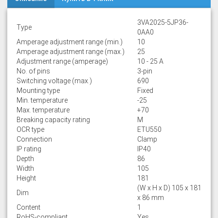
3VA2025-5JP36-
Type
0AA0
Amperage adjustment range (min.)
10
Amperage adjustment range (max.)
25
Adjustment range (amperage)
10 - 25 A
No. of pins
3-pin
Switching voltage (max.)
690
Mounting type
Fixed
Min. temperature
-25
Max. temperature
+70
Breaking capacity rating
M
OCR type
ETU550
Connection
Clamp
IP rating
IP40
Depth
86
Width
105
Height
181
(W x H x D) 105 x 181
Dim
x 86 mm
Content
1
RoHS-compliant
Yes