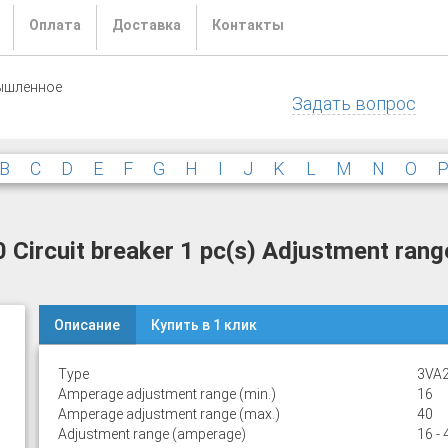
Оплата
Доставка
Контакты
ышленное
Задать вопрос
B
C
D
E
F
G
H
I
J
K
L
M
N
O
rcuit breaker 1 pc(s) Adjustment range
Описание
Купить в 1 клик
Type
3VA2
Amperage adjustment range (min.)
16
Amperage adjustment range (max.)
40
Adjustment range (amperage)
16 - 