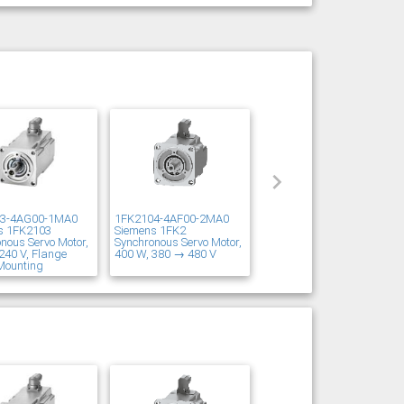
03-4AG00-1MA0
1FK2104-4AF00-2MA0
s 1FK2103
Siemens 1FK2
nous Servo Motor,
Synchronous Servo Motor,
240 V, Flange
400 W, 380 → 480 V
Mounting