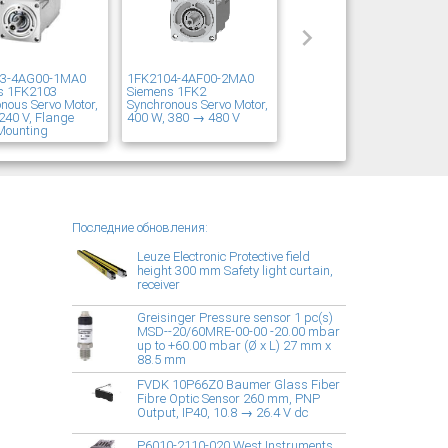
03-4AG00-1MA0
1FK2104-4AF00-2MA0
s 1FK2103
Siemens 1FK2
nous Servo Motor,
Synchronous Servo Motor,
240 V, Flange
400 W, 380 → 480 V
Mounting
Последние обновления:
Leuze Electronic Protective field
height 300 mm Safety light curtain,
receiver
Greisinger Pressure sensor 1 pc(s)
MSD--20/60MRE-00-00 -20.00 mbar
up to +60.00 mbar (Ø x L) 27 mm x
88.5 mm
FVDK 10P66Z0 Baumer Glass Fiber
Fibre Optic Sensor 260 mm, PNP
Output, IP40, 10.8 → 26.4 V dc
P6010-2110-020 West Instruments