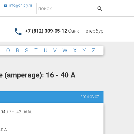
info@chiply.ru
+7 (812) 309-05-12
Санкт-Петербург
P
Q
R
S
T
U
V
W
X
Y
Z
 (amperage): 16 - 40 A
2026-08-07
040-7HL42-0AA0
40 A