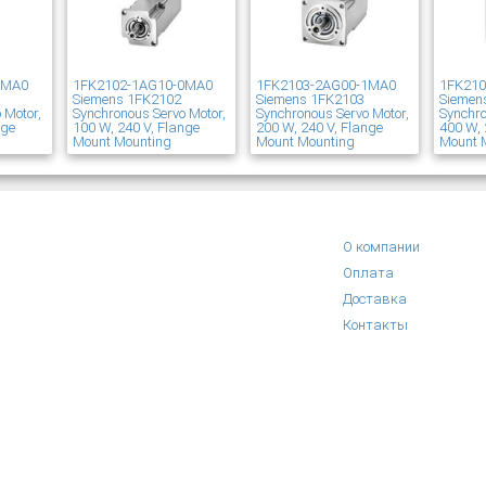
1MA0
1FK2102-1AG10-0MA0
1FK2103-2AG00-1MA0
1FK21
Siemens 1FK2102
Siemens 1FK2103
Siemen
 Motor,
Synchronous Servo Motor,
Synchronous Servo Motor,
Synchro
nge
100 W, 240 V, Flange
200 W, 240 V, Flange
400 W, 
Mount Mounting
Mount Mounting
Mount 
О компании
Оплата
Доставка
Контакты