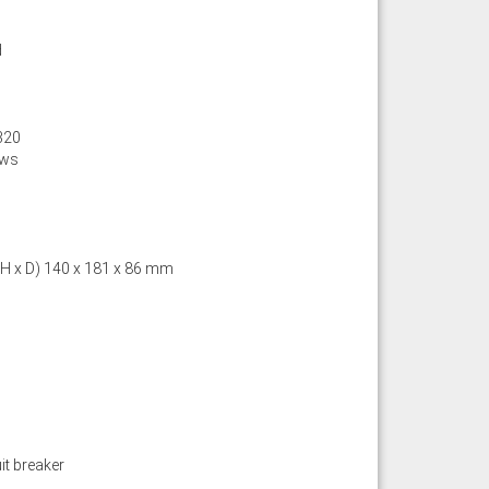
d
320
ews
 H x D) 140 x 181 x 86 mm
it breaker