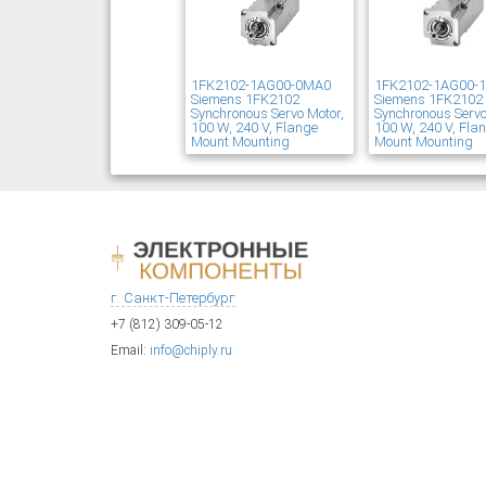
1FK2102-1AG00-0MA0
1FK2102-1AG00-
Siemens 1FK2102
Siemens 1FK2102
Synchronous Servo Motor,
Synchronous Servo
100 W, 240 V, Flange
100 W, 240 V, Fla
Mount Mounting
Mount Mounting
г. Санкт-Петербург
+7 (812) 309-05-12
Email:
info@chiply.ru