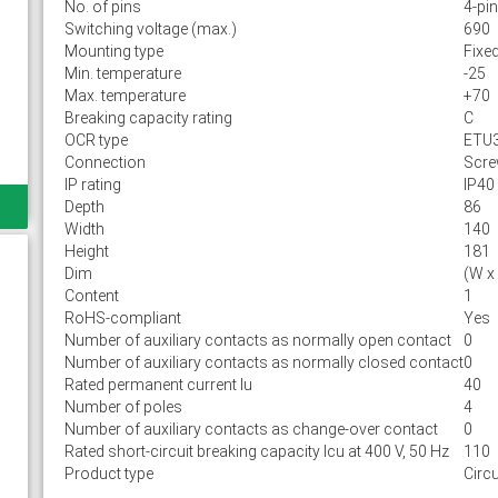
No. of pins
4-pin
Switching voltage (max.)
690
Mounting type
Fixe
Min. temperature
-25
Max. temperature
+70
Breaking capacity rating
C
OCR type
ETU
Connection
Scr
IP rating
IP40
Depth
86
Width
140
Height
181
Dim
(W x
Content
1
RoHS-compliant
Yes
Number of auxiliary contacts as normally open contact
0
Number of auxiliary contacts as normally closed contact
0
Rated permanent current Iu
40
Number of poles
4
Number of auxiliary contacts as change-over contact
0
Rated short-circuit breaking capacity lcu at 400 V, 50 Hz
110
Product type
Circu