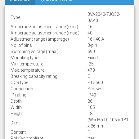
3VA2040-7JQ32-
Type
0AA0
Amperage adjustment range (min.)
16
Amperage adjustment range (max.)
40
Adjustment range (amperage)
16 - 40 A
No. of pins
3-pin
Switching voltage (max.)
690
Mounting type
Fixed
Min. temperature
-25
Max. temperature
+70
Breaking capacity rating
C
OCR type
ETU560
Connection
Screws
IP rating
IP40
Depth
86
Width
105
Height
181
(W x H x D) 105 x 181
Dim
x 86 mm
Content
1
RoHS-compliant
Yes