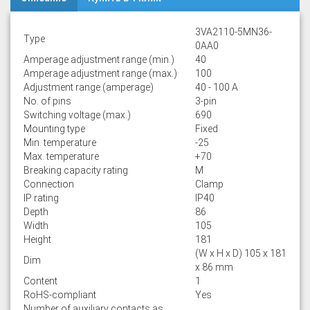
3VA2110-5MN36-
Type
0AA0
Amperage adjustment range (min.)
40
Amperage adjustment range (max.)
100
Adjustment range (amperage)
40 - 100 A
No. of pins
3-pin
Switching voltage (max.)
690
Mounting type
Fixed
Min. temperature
-25
Max. temperature
+70
Breaking capacity rating
M
Connection
Clamp
IP rating
IP40
Depth
86
Width
105
Height
181
(W x H x D) 105 x 181
Dim
x 86 mm
Content
1
RoHS-compliant
Yes
Number of auxiliary contacts as