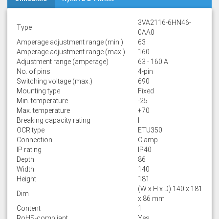
3VA2116-6HN46-
Type
0AA0
Amperage adjustment range (min.)
63
Amperage adjustment range (max.)
160
Adjustment range (amperage)
63 - 160 A
No. of pins
4-pin
Switching voltage (max.)
690
Mounting type
Fixed
Min. temperature
-25
Max. temperature
+70
Breaking capacity rating
H
OCR type
ETU350
Connection
Clamp
IP rating
IP40
Depth
86
Width
140
Height
181
(W x H x D) 140 x 181
Dim
x 86 mm
Content
1
RoHS-compliant
Yes