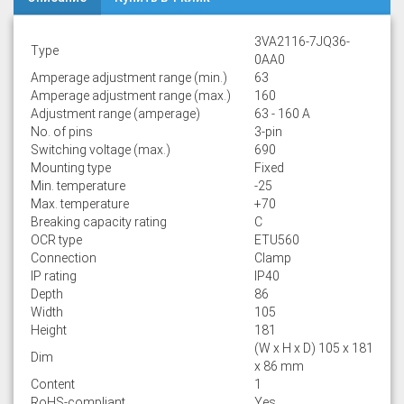
3VA2116-7JQ36-
Type
0AA0
Amperage adjustment range (min.)
63
Amperage adjustment range (max.)
160
Adjustment range (amperage)
63 - 160 A
No. of pins
3-pin
Switching voltage (max.)
690
Mounting type
Fixed
Min. temperature
-25
Max. temperature
+70
Breaking capacity rating
C
OCR type
ETU560
Connection
Clamp
IP rating
IP40
Depth
86
Width
105
Height
181
(W x H x D) 105 x 181
Dim
x 86 mm
Content
1
RoHS-compliant
Yes