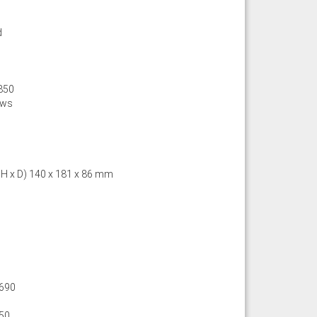
n
d
850
ews
 H x D) 140 x 181 x 86 mm
690
50