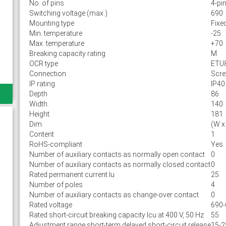
No. of pins
4-pi
Switching voltage (max.)
690
Mounting type
Fixe
Min. temperature
-25
Max. temperature
+70
Breaking capacity rating
M
OCR type
ETU
Connection
Scr
IP rating
IP40
Depth
86
Width
140
Height
181
Dim
(W x
Content
1
RoHS-compliant
Yes
Number of auxiliary contacts as normally open contact
0
Number of auxiliary contacts as normally closed contact
0
Rated permanent current Iu
25
Number of poles
4
Number of auxiliary contacts as change-over contact
0
Rated voltage
690-
Rated short-circuit breaking capacity lcu at 400 V, 50 Hz
55
Adjustment range short-term delayed short-circuit release
15-2