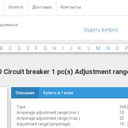
Оплата
Доставка
Контакты
ышленное
Задать вопрос
B
C
D
E
F
G
H
I
J
K
L
M
N
O
rcuit breaker 1 pc(s) Adjustment range
Описание
Купить в 1 клик
Type
3VA
Amperage adjustment range (min.)
10
Amperage adjustment range (max.)
25
Adjustment range (amperage)
10 - 