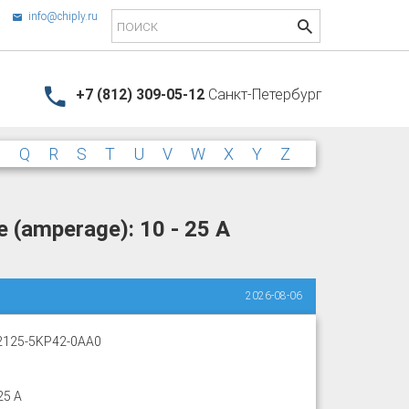
info@chiply.ru
+7 (812) 309-05-12
Санкт-Петербург
P
Q
R
S
T
U
V
W
X
Y
Z
 (amperage): 10 - 25 A
2026-08-06
2125-5KP42-0AA0
25 A