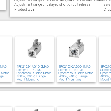
Adjustment range undelayed short-circuit release
38-3
Product type
Circu
1MA0
1FK2102-1AG10-0MA0
1FK2103-2AG00-1MA0
1FK21
Siemens 1FK2102
Siemens 1FK2103
Siemen
 Motor,
Synchronous Servo Motor,
Synchronous Servo Motor,
Synchro
nge
100 W, 240 V, Flange
200 W, 240 V, Flange
400 W, 
Mount Mounting
Mount Mounting
Mount 