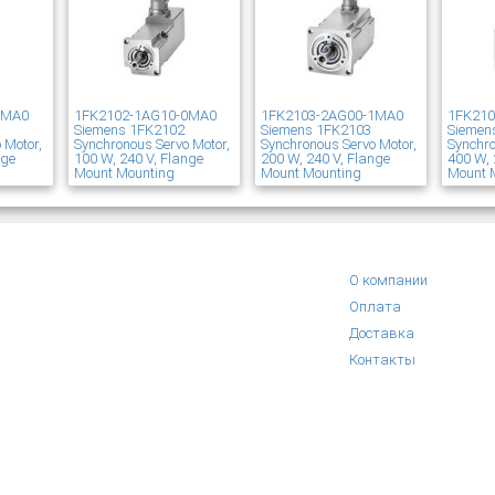
1MA0
1FK2102-1AG10-0MA0
1FK2103-2AG00-1MA0
1FK21
Siemens 1FK2102
Siemens 1FK2103
Siemen
 Motor,
Synchronous Servo Motor,
Synchronous Servo Motor,
Synchro
nge
100 W, 240 V, Flange
200 W, 240 V, Flange
400 W, 
Mount Mounting
Mount Mounting
Mount 
О компании
Оплата
Доставка
Контакты