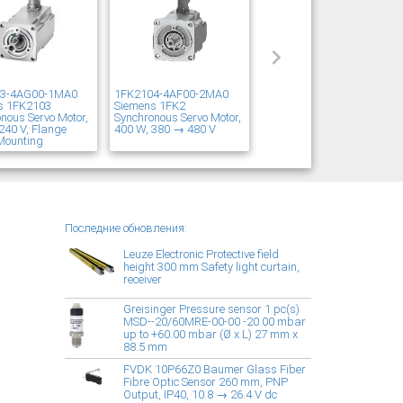
03-4AG00-1MA0
1FK2104-4AF00-2MA0
s 1FK2103
Siemens 1FK2
nous Servo Motor,
Synchronous Servo Motor,
240 V, Flange
400 W, 380 → 480 V
Mounting
Последние обновления:
Leuze Electronic Protective field
height 300 mm Safety light curtain,
receiver
Greisinger Pressure sensor 1 pc(s)
MSD--20/60MRE-00-00 -20.00 mbar
up to +60.00 mbar (Ø x L) 27 mm x
88.5 mm
FVDK 10P66Z0 Baumer Glass Fiber
Fibre Optic Sensor 260 mm, PNP
Output, IP40, 10.8 → 26.4 V dc