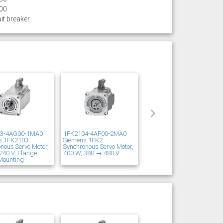
00
it breaker
03-4AG00-1MA0
1FK2104-4AF00-2MA0
s 1FK2103
Siemens 1FK2
nous Servo Motor,
Synchronous Servo Motor,
240 V, Flange
400 W, 380 → 480 V
Mounting