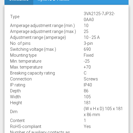
3VA2125-7JP32-
Type
0AA0
Amperage adjustment range (min.)
10
Amperage adjustment range (max.)
25
Adjustment range (amperage)
10 - 25 A
No. of pins
3-pin
Switching voltage (max.)
690
Mounting type
Fixed
Min. temperature
-25
Max. temperature
+70
Breaking capacity rating
C
Connection
Screws
IP rating
IP40
Depth
86
Width
105
Height
181
(W x H x D) 105 x 181
Dim
x 86 mm
Content
1
RoHS-compliant
Yes
Number of auxiliary contacts as