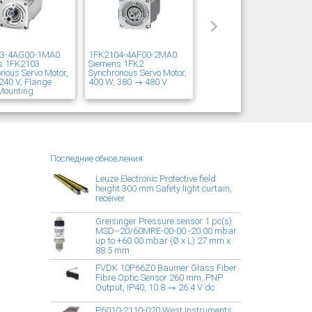
03-4AG00-1MA0
1FK2104-4AF00-2MA0
s 1FK2103
Siemens 1FK2
nous Servo Motor,
Synchronous Servo Motor,
240 V, Flange
400 W, 380 → 480 V
Mounting
Последние обновления:
Leuze Electronic Protective field
height 300 mm Safety light curtain,
receiver
Greisinger Pressure sensor 1 pc(s)
MSD--20/60MRE-00-00 -20.00 mbar
up to +60.00 mbar (Ø x L) 27 mm x
88.5 mm
FVDK 10P66Z0 Baumer Glass Fiber
Fibre Optic Sensor 260 mm, PNP
Output, IP40, 10.8 → 26.4 V dc
P6010-2110-020 West Instruments