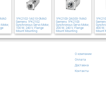
1MA0
1FK2102-1AG10-0MA0
1FK2103-2AG00-1MA0
1FK21
Siemens 1FK2102
Siemens 1FK2103
Siemen
 Motor,
Synchronous Servo Motor,
Synchronous Servo Motor,
Synchro
nge
100 W, 240 V, Flange
200 W, 240 V, Flange
400 W, 
Mount Mounting
Mount Mounting
Mount 
О компании
Оплата
Доставка
Контакты