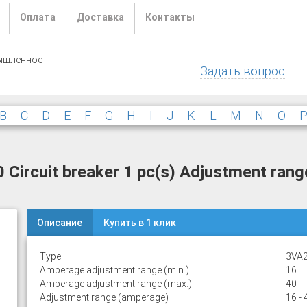
Оплата
Доставка
Контакты
ышленное
Задать вопрос
B
C
D
E
F
G
H
I
J
K
L
M
N
O
rcuit breaker 1 pc(s) Adjustment range
Описание
Купить в 1 клик
Type
3VA2
Amperage adjustment range (min.)
16
Amperage adjustment range (max.)
40
Adjustment range (amperage)
16 - 