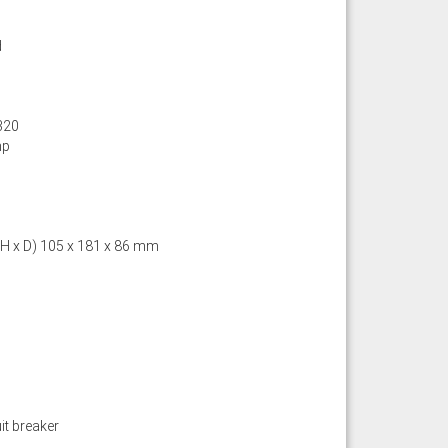
d
320
mp
 H x D) 105 x 181 x 86 mm
it breaker