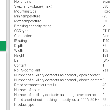
No. of pins
3-pin
Switching voltage (max.)
690
Mounting type
Fixe
Min. temperature
-25
Max. temperature
+70
Breaking capacity rating
M
OCR type
ETU
Connection
Cla
IP rating
IP40
Depth
86
Width
105
Height
181
Dim
(W x
Content
1
RoHS-compliant
Yes
Number of auxiliary contacts as normally open contact
0
Number of auxiliary contacts as normally closed contact
0
Rated permanent current Iu
40
Number of poles
3
Number of auxiliary contacts as change-over contact
0
Rated short-circuit breaking capacity lcu at 400 V, 50 Hz
55
Product type
Circu