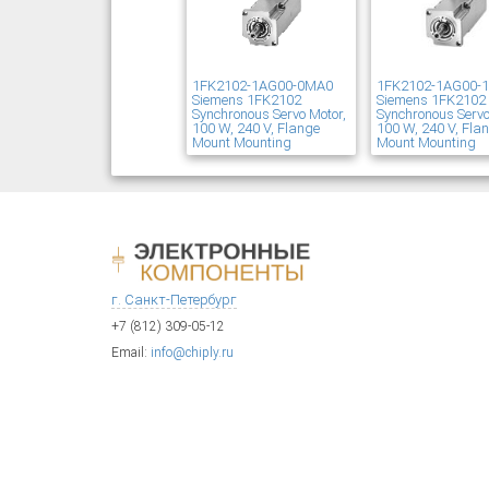
1FK2102-1AG00-0MA0
1FK2102-1AG00-
Siemens 1FK2102
Siemens 1FK2102
Synchronous Servo Motor,
Synchronous Servo
100 W, 240 V, Flange
100 W, 240 V, Fla
Mount Mounting
Mount Mounting
г. Санкт-Петербург
+7 (812) 309-05-12
Email:
info@chiply.ru