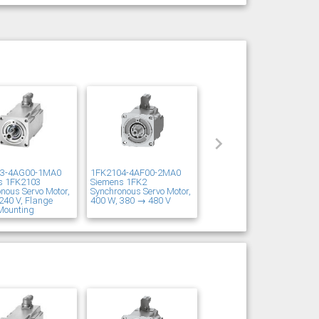
03-4AG00-1MA0
1FK2104-4AF00-2MA0
s 1FK2103
Siemens 1FK2
nous Servo Motor,
Synchronous Servo Motor,
240 V, Flange
400 W, 380 → 480 V
Mounting