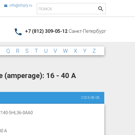
info@chiply.ru
+7 (812) 309-05-12
Санкт-Петербург
P
Q
R
S
T
U
V
W
X
Y
Z
 (amperage): 16 - 40 A
2026-08-08
140-5HL36-0AA0
40 A