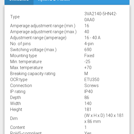
3VA2140-5HN42-
Type
0AA0
Amperage adjustment range (min.)
16
Amperage adjustment range (max.)
40
Adjustment range (amperage)
16 - 40 A
No. of pins
4-pin
Switching voltage (max.)
690
Mounting type
Fixed
Min. temperature
-25
Max. temperature
+70
Breaking capacity rating
M
OCR type
ETU350
Connection
Screws
IP rating
IP40
Depth
86
Width
140
Height
181
(W x H x D) 140 x 181
Dim
x 86 mm
Content
1
RoHS-compliant
Yes