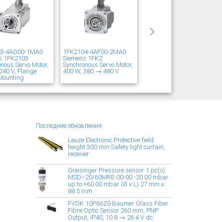
03-4AG00-1MA0
1FK2104-4AF00-2MA0
s 1FK2103
Siemens 1FK2
nous Servo Motor,
Synchronous Servo Motor,
240 V, Flange
400 W, 380 → 480 V
Mounting
Последние обновления:
Leuze Electronic Protective field
height 300 mm Safety light curtain,
receiver
Greisinger Pressure sensor 1 pc(s)
MSD--20/60MRE-00-00 -20.00 mbar
up to +60.00 mbar (Ø x L) 27 mm x
88.5 mm
FVDK 10P66Z0 Baumer Glass Fiber
Fibre Optic Sensor 260 mm, PNP
Output, IP40, 10.8 → 26.4 V dc