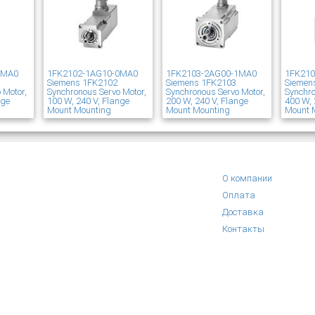
1MA0
1FK2102-1AG10-0MA0
1FK2103-2AG00-1MA0
1FK21
Siemens 1FK2102
Siemens 1FK2103
Siemen
 Motor,
Synchronous Servo Motor,
Synchronous Servo Motor,
Synchro
nge
100 W, 240 V, Flange
200 W, 240 V, Flange
400 W, 
Mount Mounting
Mount Mounting
Mount 
О компании
Оплата
Доставка
Контакты