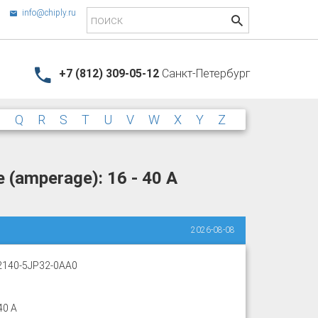
info@chiply.ru
+7 (812) 309-05-12
Санкт-Петербург
P
Q
R
S
T
U
V
W
X
Y
Z
 (amperage): 16 - 40 A
2026-08-08
2140-5JP32-0AA0
40 A