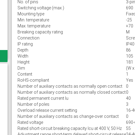
No. of pins
3-pi
Switching voltage (max.)
690
Mounting type
Fixe
Min. temperature
-25
Max. temperature
+70
Breaking capacity rating
M
Connection
Scr
IP rating
IP40
Depth
86
Width
105
Height
181
Dim
(W x
Content
1
RoHS-compliant
Yes
Number of auxiliary contacts as normally open contact
0
Number of auxiliary contacts as normally closed contact
0
Rated permanent current Iu
40
Number of poles
3
Overload release current setting
16-4
Number of auxiliary contacts as change-over contact
0
Rated voltage
690-
Rated short-circuit breaking capacity lcu at 400 V, 50 Hz
55
Adjustment range short-term delayed short-circuit release
24-4