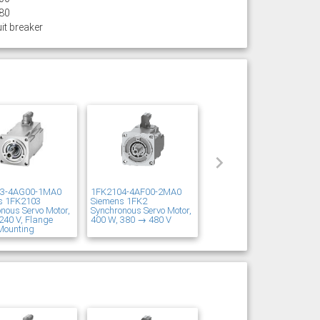
80
it breaker
03-4AG00-1MA0
1FK2104-4AF00-2MA0
s 1FK2103
Siemens 1FK2
nous Servo Motor,
Synchronous Servo Motor,
240 V, Flange
400 W, 380 → 480 V
Mounting