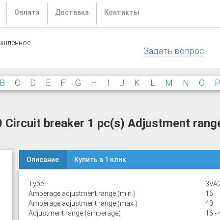
Оплата
Доставка
Контакты
ышленное
Задать вопрос
B
C
D
E
F
G
H
I
J
K
L
M
N
O
rcuit breaker 1 pc(s) Adjustment range
Описание
Купить в 1 клик
Type
3VA
Amperage adjustment range (min.)
16
Amperage adjustment range (max.)
40
Adjustment range (amperage)
16 - 