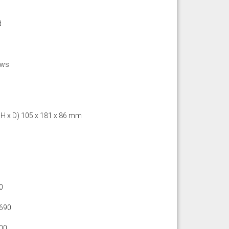
n
d
ews
 H x D) 105 x 181 x 86 mm
0
690
00