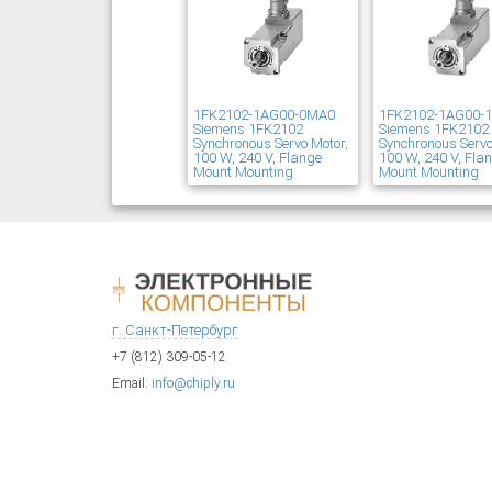
1FK2102-1AG00-0MA0
1FK2102-1AG00-
Siemens 1FK2102
Siemens 1FK2102
Synchronous Servo Motor,
Synchronous Servo
100 W, 240 V, Flange
100 W, 240 V, Fla
Mount Mounting
Mount Mounting
г. Санкт-Петербург
+7 (812) 309-05-12
Email:
info@chiply.ru