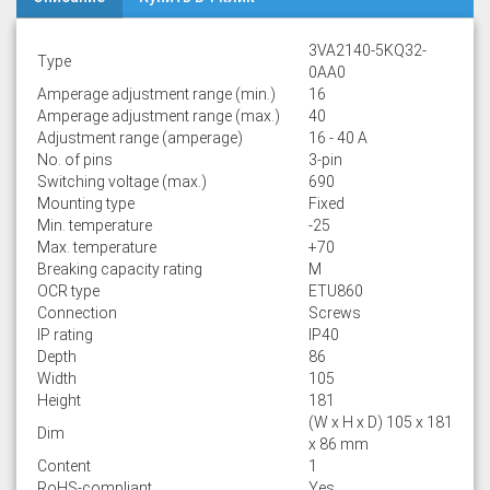
3VA2140-5KQ32-
Type
0AA0
Amperage adjustment range (min.)
16
Amperage adjustment range (max.)
40
Adjustment range (amperage)
16 - 40 A
No. of pins
3-pin
Switching voltage (max.)
690
Mounting type
Fixed
Min. temperature
-25
Max. temperature
+70
Breaking capacity rating
M
OCR type
ETU860
Connection
Screws
IP rating
IP40
Depth
86
Width
105
Height
181
(W x H x D) 105 x 181
Dim
x 86 mm
Content
1
RoHS-compliant
Yes