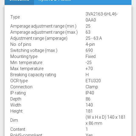
3VA2163-6HL46-
Type
0AA0
Amperage adjustment range (min.)
25
Amperage adjustment range (max.)
63
Adjustment range (amperage)
25 - 63 A
No. of pins
4-pin
Switching voltage (max.)
690
Mounting type
Fixed
Min. temperature
-25
Max. temperature
+70
Breaking capacity rating
H
OCR type
ETU320
Connection
Clamp
IP rating
IP40
Depth
86
Width
140
Height
181
(W x H x D) 140 x 181
Dim
x 86 mm
Content
1
RoHS-compliant
Yes