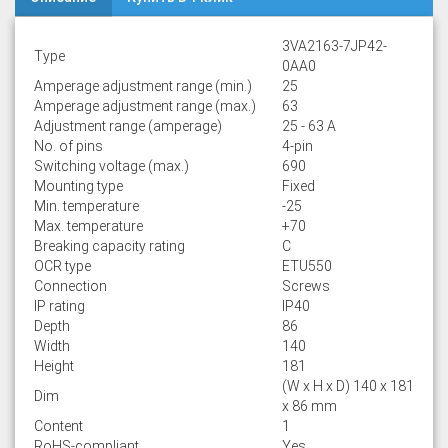
3VA2163-7JP42-
Type
0AA0
Amperage adjustment range (min.)
25
Amperage adjustment range (max.)
63
Adjustment range (amperage)
25 - 63 A
No. of pins
4-pin
Switching voltage (max.)
690
Mounting type
Fixed
Min. temperature
-25
Max. temperature
+70
Breaking capacity rating
C
OCR type
ETU550
Connection
Screws
IP rating
IP40
Depth
86
Width
140
Height
181
(W x H x D) 140 x 181
Dim
x 86 mm
Content
1
RoHS-compliant
Yes