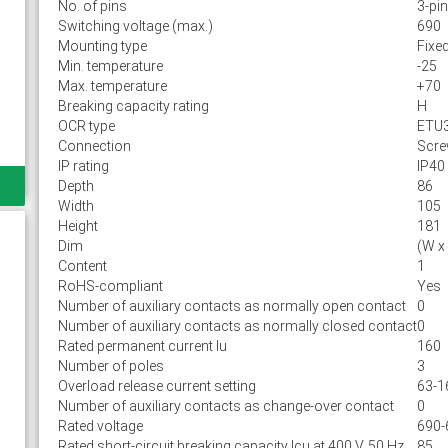
No. of pins
3-pin
Switching voltage (max.)
690
Mounting type
Fixe
Min. temperature
-25
Max. temperature
+70
Breaking capacity rating
H
OCR type
ETU
Connection
Scr
IP rating
IP40
Depth
86
Width
105
Height
181
Dim
(W x
Content
1
RoHS-compliant
Yes
Number of auxiliary contacts as normally open contact
0
Number of auxiliary contacts as normally closed contact
0
Rated permanent current Iu
160
Number of poles
3
Overload release current setting
63-1
Number of auxiliary contacts as change-over contact
0
Rated voltage
690-
Rated short-circuit breaking capacity lcu at 400 V, 50 Hz
85