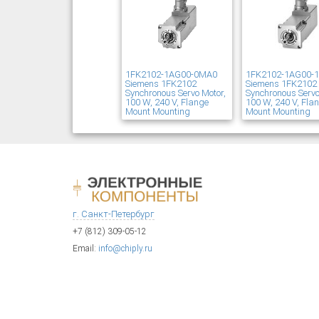
1FK2102-1AG00-0MA0
1FK2102-1AG00-
Siemens 1FK2102
Siemens 1FK2102
Synchronous Servo Motor,
Synchronous Servo
100 W, 240 V, Flange
100 W, 240 V, Fla
Mount Mounting
Mount Mounting
г. Санкт-Петербург
+7 (812) 309-05-12
Email:
info@chiply.ru