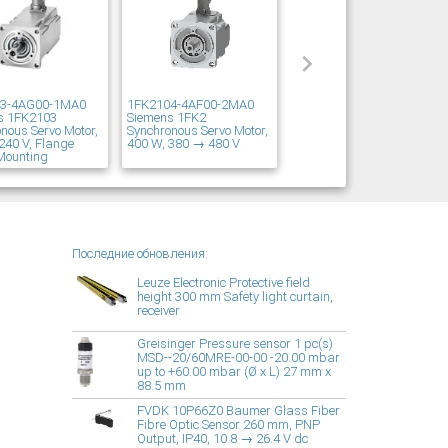
03-4AG00-1MA0
1FK2104-4AF00-2MA0
s 1FK2103
Siemens 1FK2
nous Servo Motor,
Synchronous Servo Motor,
240 V, Flange
400 W, 380 → 480 V
Mounting
Последние обновления:
Leuze Electronic Protective field
height 300 mm Safety light curtain,
receiver
Greisinger Pressure sensor 1 pc(s)
MSD--20/60MRE-00-00 -20.00 mbar
up to +60.00 mbar (Ø x L) 27 mm x
88.5 mm
FVDK 10P66Z0 Baumer Glass Fiber
Fibre Optic Sensor 260 mm, PNP
Output, IP40, 10.8 → 26.4 V dc