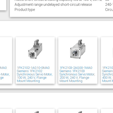
Adjustment range undelayed short-circuit release
240-
Product type
Circu
1MA0
1FK2102-1AG10-0MA0
1FK2103-2AG00-1MA0
1FK21
Siemens 1FK2102
Siemens 1FK2103
Siemen
 Motor,
Synchronous Servo Motor,
Synchronous Servo Motor,
Synchro
nge
100 W, 240 V, Flange
200 W, 240 V, Flange
400 W, 
Mount Mounting
Mount Mounting
Mount 