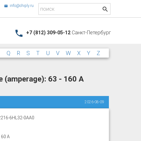
info@chiply.ru
+7 (812) 309-05-12
Санкт-Петербург
P
Q
R
S
T
U
V
W
X
Y
Z
 (amperage): 63 - 160 A
2026-08-09
216-6HL32-0AA0
160 A