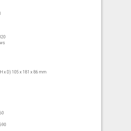
d
320
ews
 H x D) 105 x 181 x 86 mm
60
690