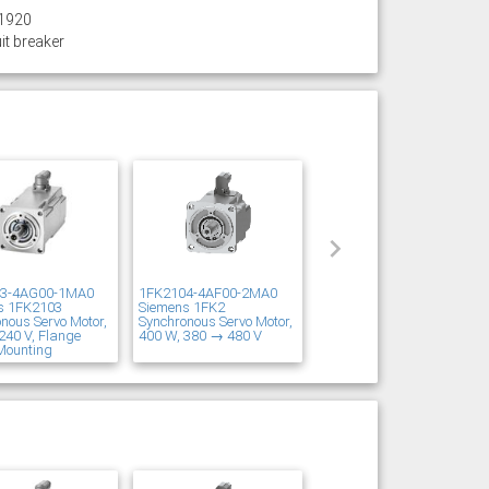
1920
it breaker
03-4AG00-1MA0
1FK2104-4AF00-2MA0
s 1FK2103
Siemens 1FK2
nous Servo Motor,
Synchronous Servo Motor,
240 V, Flange
400 W, 380 → 480 V
Mounting