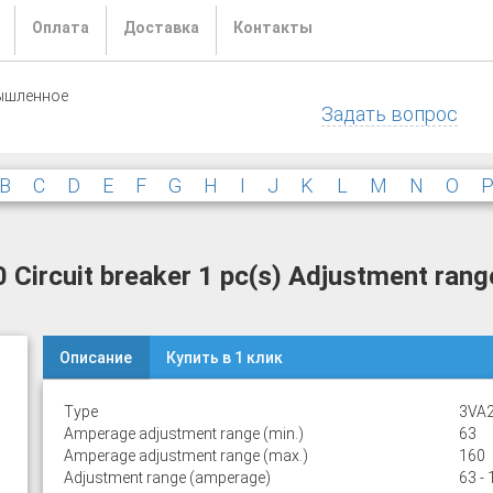
Оплата
Доставка
Контакты
ышленное
Задать вопрос
B
C
D
E
F
G
H
I
J
K
L
M
N
O
rcuit breaker 1 pc(s) Adjustment range
Описание
Купить в 1 клик
Type
3VA2
Amperage adjustment range (min.)
63
Amperage adjustment range (max.)
160
Adjustment range (amperage)
63 - 