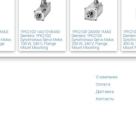
1MA0
1FK2102-1AG10-0MA0
1FK2103-2AG00-1MA0
1FK21
Siemens 1FK2102
Siemens 1FK2103
Siemen
 Motor,
Synchronous Servo Motor,
Synchronous Servo Motor,
Synchro
nge
100 W, 240 V, Flange
200 W, 240 V, Flange
400 W, 
Mount Mounting
Mount Mounting
Mount 
О компании
Оплата
Доставка
Контакты