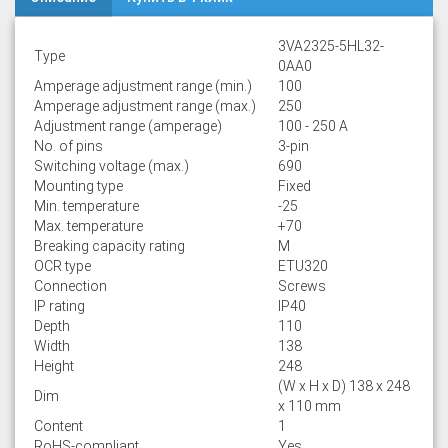
3VA2325-5HL32-
Type
0AA0
Amperage adjustment range (min.)
100
Amperage adjustment range (max.)
250
Adjustment range (amperage)
100 - 250 A
No. of pins
3-pin
Switching voltage (max.)
690
Mounting type
Fixed
Min. temperature
-25
Max. temperature
+70
Breaking capacity rating
M
OCR type
ETU320
Connection
Screws
IP rating
IP40
Depth
110
Width
138
Height
248
(W x H x D) 138 x 248
Dim
x 110 mm
Content
1
RoHS-compliant
Yes