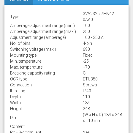
3VA2325-7HN42-
Type
0AA0
Amperage adjustment range (min.)
100
Amperage adjustment range (max.)
250
Adjustment range (amperage)
100 - 250 A
No. of pins
4-pin
Switching voltage (max.)
690
Mounting type
Fixed
Min. temperature
-25
Max. temperature
+70
Breaking capacity rating
C
OCR type
ETU350
Connection
Screws
IP rating
IP40
Depth
110
Width
184
Height
248
(W x H x D) 184 x 248
Dim
x 110 mm
Content
1
RoHS-compliant
Yes