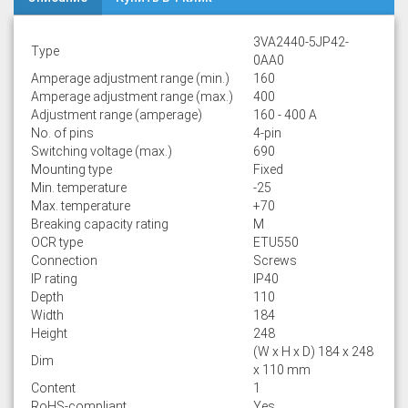
3VA2440-5JP42-
Type
0AA0
Amperage adjustment range (min.)
160
Amperage adjustment range (max.)
400
Adjustment range (amperage)
160 - 400 A
No. of pins
4-pin
Switching voltage (max.)
690
Mounting type
Fixed
Min. temperature
-25
Max. temperature
+70
Breaking capacity rating
M
OCR type
ETU550
Connection
Screws
IP rating
IP40
Depth
110
Width
184
Height
248
(W x H x D) 184 x 248
Dim
x 110 mm
Content
1
RoHS-compliant
Yes