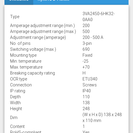
3VA2450-6HK32-
Type
0AA0
Amperage adjustment range (min.)
200
Amperage adjustment range (max.)
500
Adjustment range (amperage)
200 - 500 A
No. of pins
3-pin
Switching voltage (max.)
690
Mounting type
Fixed
Min. temperature
-25
Max. temperature
+70
Breaking capacity rating
H
OCR type
ETU340
Connection
Screws
IP rating
IP40
Depth
110
Width
138
Height
248
(W x H x D) 138 x 248
Dim
x 110 mm
Content
1
RoHS-compliant
Yes