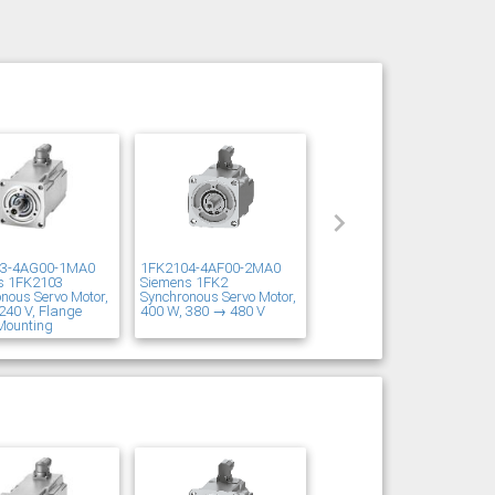
03-4AG00-1MA0
1FK2104-4AF00-2MA0
s 1FK2103
Siemens 1FK2
nous Servo Motor,
Synchronous Servo Motor,
240 V, Flange
400 W, 380 → 480 V
Mounting