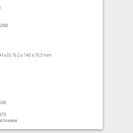
d
20M
 H x D) 76.2 x 140 x 76.5 mm
690
875
it breaker