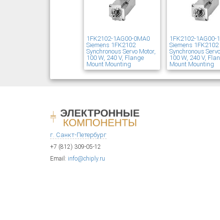
1FK2102-1AG00-0MA0
1FK2102-1AG00-
Siemens 1FK2102
Siemens 1FK2102
Synchronous Servo Motor,
Synchronous Servo
100 W, 240 V, Flange
100 W, 240 V, Fla
Mount Mounting
Mount Mounting
г. Санкт-Петербург
+7 (812) 309-05-12
Email:
info@chiply.ru