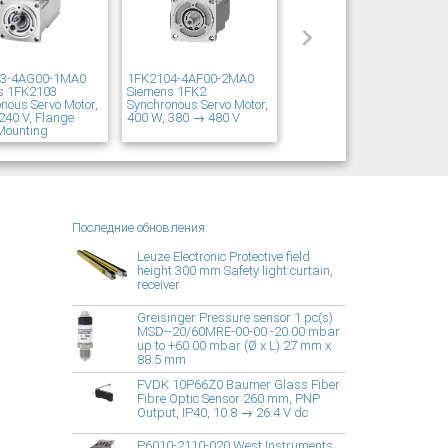
03-4AG00-1MA0
1FK2104-4AF00-2MA0
s 1FK2103
Siemens 1FK2
nous Servo Motor,
Synchronous Servo Motor,
240 V, Flange
400 W, 380 → 480 V
Mounting
Последние обновления:
Leuze Electronic Protective field
height 300 mm Safety light curtain,
receiver
Greisinger Pressure sensor 1 pc(s)
MSD--20/60MRE-00-00 -20.00 mbar
up to +60.00 mbar (Ø x L) 27 mm x
88.5 mm
FVDK 10P66Z0 Baumer Glass Fiber
Fibre Optic Sensor 260 mm, PNP
Output, IP40, 10.8 → 26.4 V dc
P6010-2110-020 West Instruments