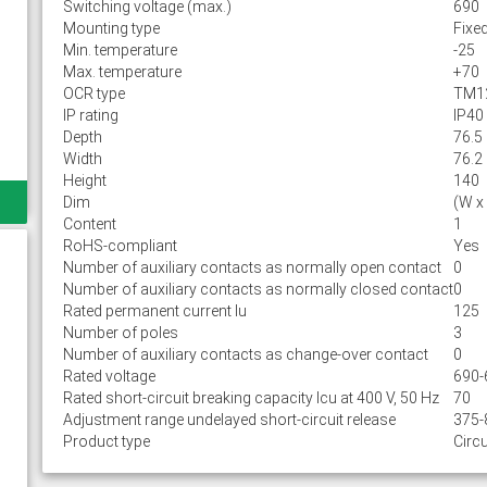
Switching voltage (max.)
690
Mounting type
Fixe
Min. temperature
-25
Max. temperature
+70
OCR type
TM1
IP rating
IP40
Depth
76.5
Width
76.2
Height
140
Dim
(W x
Content
1
RoHS-compliant
Yes
Number of auxiliary contacts as normally open contact
0
Number of auxiliary contacts as normally closed contact
0
Rated permanent current Iu
125
Number of poles
3
Number of auxiliary contacts as change-over contact
0
Rated voltage
690-
Rated short-circuit breaking capacity lcu at 400 V, 50 Hz
70
Adjustment range undelayed short-circuit release
375-
Product type
Circu