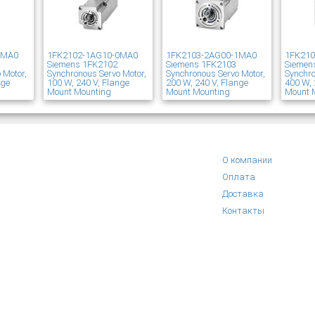
1MA0
1FK2102-1AG10-0MA0
1FK2103-2AG00-1MA0
1FK21
Siemens 1FK2102
Siemens 1FK2103
Siemen
 Motor,
Synchronous Servo Motor,
Synchronous Servo Motor,
Synchro
nge
100 W, 240 V, Flange
200 W, 240 V, Flange
400 W, 
Mount Mounting
Mount Mounting
Mount 
О компании
Оплата
Доставка
Контакты