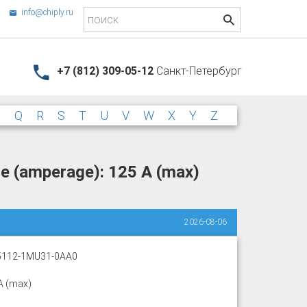
info@chiply.ru
+7 (812) 309-05-12
Санкт-Петербург
P
Q
R
S
T
U
V
W
X
Y
Z
e (amperage): 125 A (max)
2026-08-06
5112-1MU31-0AA0
A (max)