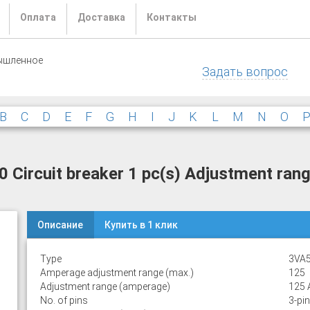
Оплата
Доставка
Контакты
ышленное
Задать вопрос
B
C
D
E
F
G
H
I
J
K
L
M
N
O
rcuit breaker 1 pc(s) Adjustment rang
Описание
Купить в 1 клик
Type
3VA
Amperage adjustment range (max.)
125
Adjustment range (amperage)
125 
No. of pins
3-pin