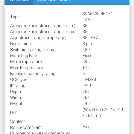
3VA5135-4EC31-
Type
1AA0
Amperage adjustment range (min.)
35
Amperage adjustment range (max.)
35
Adjustment range (amperage)
35 - 35 A
No. of pins
3-pin
Switching voltage (max.)
480
Mounting type
Fixed
Min. temperature
-25
Max. temperature
+70
Breaking capacity rating
S
OCR type
TM230
IP rating
IP40
Depth
76.5
Width
76.2
Height
140
(W x H x D) 76.2 x 140
Dim
x 76.5 mm
Content
1
RoHS-compliant
Yes
Number of auxiliary contacts as