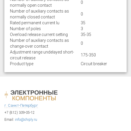
0
normally open contact
Number of auxiliary contacts as
0
normally closed contact
Rated permanent current Iu
35
Number of poles
3
Overload release current setting
35-35
Number of auxiliary contacts as
0
change-over contact
Adjustment range undelayed short-
175-350
circuit release
Product type
Circuit breaker
г. Санкт-Петербург
+7 (812) 309-05-12
Email:
info@chiply.ru