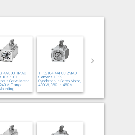
03-4AG00-1MA0
1FK2104-4AF00-2MA0
s 1FK2103
Siemens 1FK2
nous Servo Motor,
Synchronous Servo Motor,
240 V, Flange
400 W, 380 → 480 V
Mounting