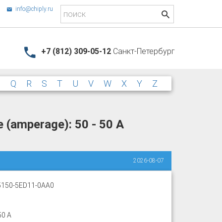
info@chiply.ru
+7 (812) 309-05-12
Санкт-Петербург
P
Q
R
S
T
U
V
W
X
Y
Z
 (amperage): 50 - 50 A
2026-08-07
150-5ED11-0AA0
50 A