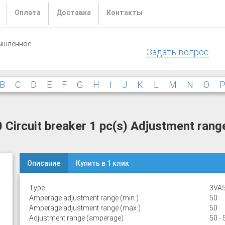
Оплата
Доставка
Контакты
ышленное
Задать вопрос
B
C
D
E
F
G
H
I
J
K
L
M
N
O
rcuit breaker 1 pc(s) Adjustment range
Описание
Купить в 1 клик
Type
3VA5
Amperage adjustment range (min.)
50
Amperage adjustment range (max.)
50
Adjustment range (amperage)
50 - 