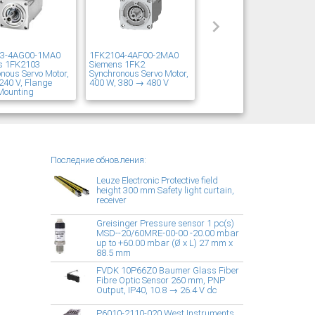
03-4AG00-1MA0
1FK2104-4AF00-2MA0
s 1FK2103
Siemens 1FK2
nous Servo Motor,
Synchronous Servo Motor,
240 V, Flange
400 W, 380 → 480 V
Mounting
Последние обновления:
Leuze Electronic Protective field
height 300 mm Safety light curtain,
receiver
Greisinger Pressure sensor 1 pc(s)
MSD--20/60MRE-00-00 -20.00 mbar
up to +60.00 mbar (Ø x L) 27 mm x
88.5 mm
FVDK 10P66Z0 Baumer Glass Fiber
Fibre Optic Sensor 260 mm, PNP
Output, IP40, 10.8 → 26.4 V dc
P6010-2110-020 West Instruments