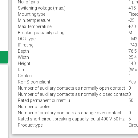
No. of pins
1-pin
Switching voltage (max.)
415
Mounting type
Fixe
Min. temperature
-25
Max. temperature
+70
Breaking capacity rating
M
OCR type
TM2
IP rating
IP40
Depth
76.5
Width
25.4
Height
140
Dim
(W x
Content
1
RoHS-compliant
Yes
Number of auxiliary contacts as normally open contact
0
Number of auxiliary contacts as normally closed contact
0
Rated permanent current Iu
50
Number of poles
1
Number of auxiliary contacts as change-over contact
0
Rated short-circuit breaking capacity lcu at 400 V, 50 Hz
5
Product type
Circu