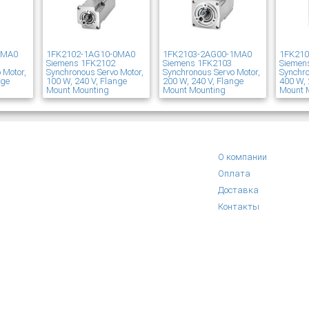
1MA0
1FK2102-1AG10-0MA0
1FK2103-2AG00-1MA0
1FK21
Siemens 1FK2102
Siemens 1FK2103
Siemen
 Motor,
Synchronous Servo Motor,
Synchronous Servo Motor,
Synchro
nge
100 W, 240 V, Flange
200 W, 240 V, Flange
400 W, 
Mount Mounting
Mount Mounting
Mount 
О компании
Оплата
Доставка
Контакты