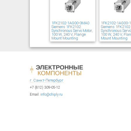
1FK2102-1AG00-0MA0
1FK2102-1AG00-
Siemens 1FK2102
Siemens 1FK2102
Synchronous Servo Motor,
Synchronous Servo
100 W, 240 V, Flange
100 W, 240 V, Fla
Mount Mounting
Mount Mounting
г. Санкт-Петербург
+7 (812) 309-05-12
Email:
info@chiply.ru