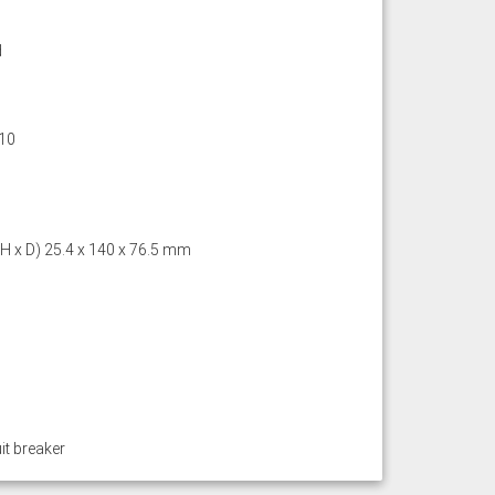
d
10
 H x D) 25.4 x 140 x 76.5 mm
it breaker