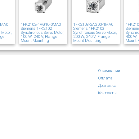
1MA0
1FK2102-1AG10-0MA0
1FK2103-2AG00-1MA0
1FK21
Siemens 1FK2102
Siemens 1FK2103
Siemen
 Motor,
Synchronous Servo Motor,
Synchronous Servo Motor,
Synchro
nge
100 W, 240 V, Flange
200 W, 240 V, Flange
400 W, 
Mount Mounting
Mount Mounting
Mount 
О компании
Оплата
Доставка
Контакты