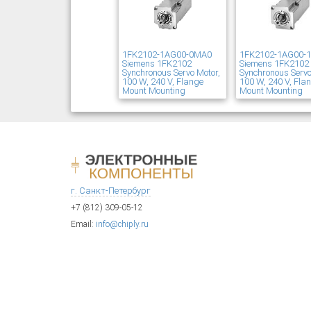
1FK2102-1AG00-0MA0
1FK2102-1AG00-
Siemens 1FK2102
Siemens 1FK2102
Synchronous Servo Motor,
Synchronous Servo
100 W, 240 V, Flange
100 W, 240 V, Fla
Mount Mounting
Mount Mounting
г. Санкт-Петербург
+7 (812) 309-05-12
Email:
info@chiply.ru