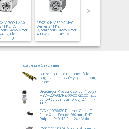
03-4AG00-1MA0
1FK2104-4AF00-2MA0
s 1FK2103
Siemens 1FK2
nous Servo Motor,
Synchronous Servo Motor,
240 V, Flange
400 W, 380 → 480 V
Mounting
Последние обновления:
Leuze Electronic Protective field
height 300 mm Safety light curtain,
receiver
Greisinger Pressure sensor 1 pc(s)
MSD--20/60MRE-00-00 -20.00 mbar
up to +60.00 mbar (Ø x L) 27 mm x
88.5 mm
FVDK 10P66Z0 Baumer Glass Fiber
Fibre Optic Sensor 260 mm, PNP
Output, IP40, 10.8 → 26.4 V dc
P6010-2110-020 West Instruments