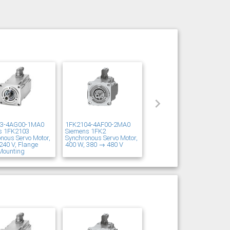
03-4AG00-1MA0
1FK2104-4AF00-2MA0
s 1FK2103
Siemens 1FK2
nous Servo Motor,
Synchronous Servo Motor,
240 V, Flange
400 W, 380 → 480 V
Mounting