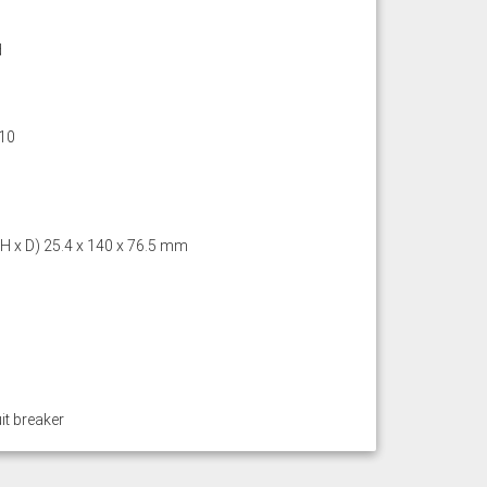
d
10
 H x D) 25.4 x 140 x 76.5 mm
it breaker