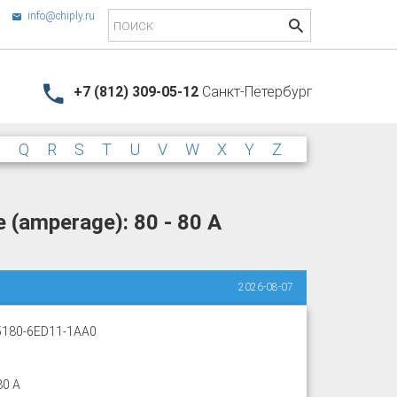
info@chiply.ru
+7 (812) 309-05-12
Санкт-Петербург
P
Q
R
S
T
U
V
W
X
Y
Z
 (amperage): 80 - 80 A
2026-08-07
180-6ED11-1AA0
80 A