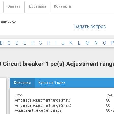
Оплата
Доставка
Контакты
ышленное
Задать вопрос
B
C
D
E
F
G
H
I
J
K
L
M
N
O
rcuit breaker 1 pc(s) Adjustment range
Описание
Купить в 1 клик
Type
3VA5
Amperage adjustment range (min.)
80
Amperage adjustment range (max.)
80
Adjustment range (amperage)
80 - 