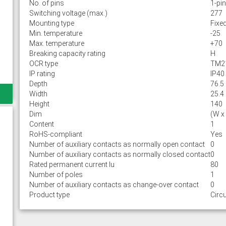
No. of pins
1-pin
Switching voltage (max.)
277
Mounting type
Fixe
Min. temperature
-25
Max. temperature
+70
Breaking capacity rating
H
OCR type
TM2
IP rating
IP40
Depth
76.5
Width
25.4
Height
140
Dim
(W x
Content
1
RoHS-compliant
Yes
Number of auxiliary contacts as normally open contact
0
Number of auxiliary contacts as normally closed contact
0
Rated permanent current Iu
80
Number of poles
1
Number of auxiliary contacts as change-over contact
0
Product type
Circu