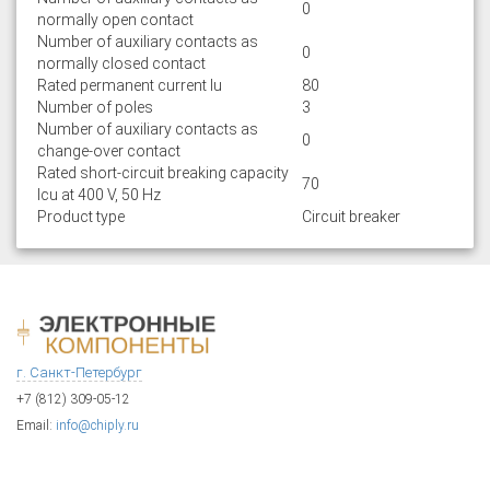
0
normally open contact
Number of auxiliary contacts as
0
normally closed contact
Rated permanent current Iu
80
Number of poles
3
Number of auxiliary contacts as
0
change-over contact
Rated short-circuit breaking capacity
70
lcu at 400 V, 50 Hz
Product type
Circuit breaker
г. Санкт-Петербург
+7 (812) 309-05-12
Email:
info@chiply.ru