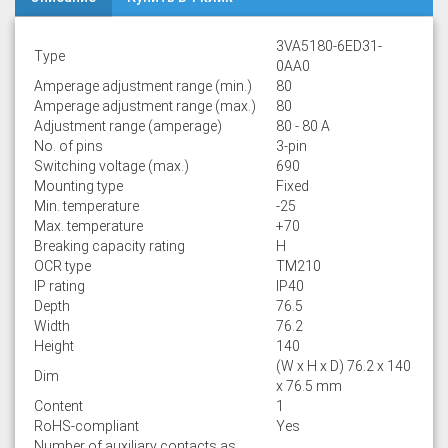
3VA5180-6ED31-
Type
0AA0
Amperage adjustment range (min.)
80
Amperage adjustment range (max.)
80
Adjustment range (amperage)
80 - 80 A
No. of pins
3-pin
Switching voltage (max.)
690
Mounting type
Fixed
Min. temperature
-25
Max. temperature
+70
Breaking capacity rating
H
OCR type
TM210
IP rating
IP40
Depth
76.5
Width
76.2
Height
140
(W x H x D) 76.2 x 140
Dim
x 76.5 mm
Content
1
RoHS-compliant
Yes
Number of auxiliary contacts as