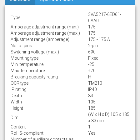
3VA5217-6ED61-
Type
0AA0
Amperage adjustment range (min.)
175
Amperage adjustment range (max.)
175
Adjustment range (amperage)
175 - 175 A
No. of pins
2-pin
Switching voltage (max.)
690
Mounting type
Fixed
Min. temperature
-25
Max. temperature
+70
Breaking capacity rating
H
OCR type
TM210
IP rating
IP40
Depth
83
Width
105
Height
185
(W x H x D) 105 x 185
Dim
x 83 mm
Content
1
RoHS-compliant
Yes
Number of auxiliary contacts as