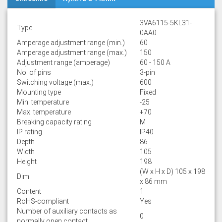
3VA6115-5KL31-
Type
0AA0
Amperage adjustment range (min.)
60
Amperage adjustment range (max.)
150
Adjustment range (amperage)
60 - 150 A
No. of pins
3-pin
Switching voltage (max.)
600
Mounting type
Fixed
Min. temperature
-25
Max. temperature
+70
Breaking capacity rating
M
IP rating
IP40
Depth
86
Width
105
Height
198
(W x H x D) 105 x 198
Dim
x 86 mm
Content
1
RoHS-compliant
Yes
Number of auxiliary contacts as
0
normally open contact