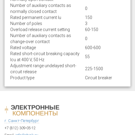
Number of auxiliary contacts as
0
normally closed contact
Rated permanent current Iu
150
Number of poles
3
Overload release current setting
60-150
Number of auxiliary contacts as
0
change-over contact
Rated voltage
600-600
Rated short-circuit breaking capacity
55
lcu at 400 V, 50 Hz
Adjustment range undelayed short-
225-1500
circuit release
Product type
Circuit breaker
г. Санкт-Петербург
+7 (812) 309-05-12