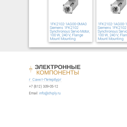
1FK2102-1AG00-0MA0
1FK2102-1AG00-
Siemens 1FK2102
Siemens 1FK2102
Synchronous Servo Motor,
Synchronous Servo
100 W, 240 V, Flange
100 W, 240 V, Fla
Mount Mounting
Mount Mounting
г. Санкт-Петербург
+7 (812) 309-05-12
Email:
info@chiply.ru