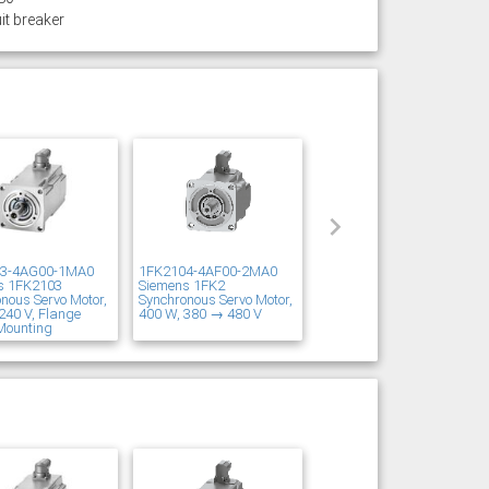
it breaker
03-4AG00-1MA0
1FK2104-4AF00-2MA0
s 1FK2103
Siemens 1FK2
nous Servo Motor,
Synchronous Servo Motor,
240 V, Flange
400 W, 380 → 480 V
Mounting