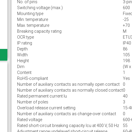
No. of pins
3-pin
Switching voltage (max.)
600
Mounting type
Fixe
Min. temperature
-25
Max. temperature
+70
Breaking capacity rating
M
OCR type
ETU
IP rating
IP40
Depth
86
Width
105
Height
198
Dim
(W x
Content
1
RoHS-compliant
Yes
Number of auxiliary contacts as normally open contact
0
Number of auxiliary contacts as normally closed contact
0
Rated permanent current Iu
40
Number of poles
3
Overload release current setting
15-4
Number of auxiliary contacts as change-over contact
0
Rated voltage
600-
Rated short-circuit breaking capacity lcu at 400 V, 50 Hz
55
Adjustment range undelayed short-circuit release
60-4