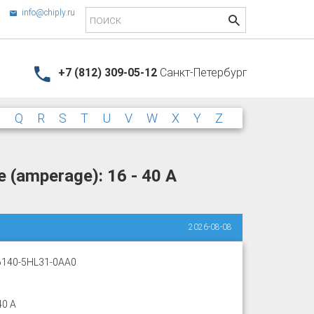
info@chiply.ru
+7 (812) 309-05-12
Санкт-Петербург
P
Q
R
S
T
U
V
W
X
Y
Z
 (amperage): 16 - 40 A
2026-08-08
140-5HL31-0AA0
40 A