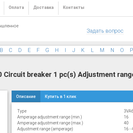
Оплата
Доставка
Контакты
ышленное
Задать вопрос
B
C
D
E
F
G
H
I
J
K
L
M
N
O
rcuit breaker 1 pc(s) Adjustment range
Описание
Купить в 1 клик
Type
3VA6
Amperage adjustment range (min.)
16
Amperage adjustment range (max.)
40
Adjustment range (amperage)
16 - 