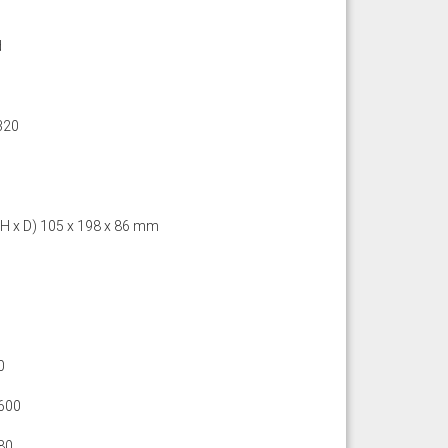
d
320
 H x D) 105 x 198 x 86 mm
0
600
80