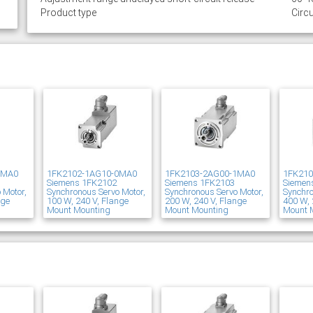
Product type
Circu
1MA0
1FK2102-1AG10-0MA0
1FK2103-2AG00-1MA0
1FK21
Siemens 1FK2102
Siemens 1FK2103
Siemen
 Motor,
Synchronous Servo Motor,
Synchronous Servo Motor,
Synchro
nge
100 W, 240 V, Flange
200 W, 240 V, Flange
400 W, 
Mount Mounting
Mount Mounting
Mount 