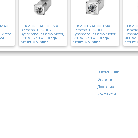
1MA0
1FK2102-1AG10-0MA0
1FK2103-2AG00-1MA0
1FK21
Siemens 1FK2102
Siemens 1FK2103
Siemen
 Motor,
Synchronous Servo Motor,
Synchronous Servo Motor,
Synchro
nge
100 W, 240 V, Flange
200 W, 240 V, Flange
400 W, 
Mount Mounting
Mount Mounting
Mount 
О компании
Оплата
Доставка
Контакты