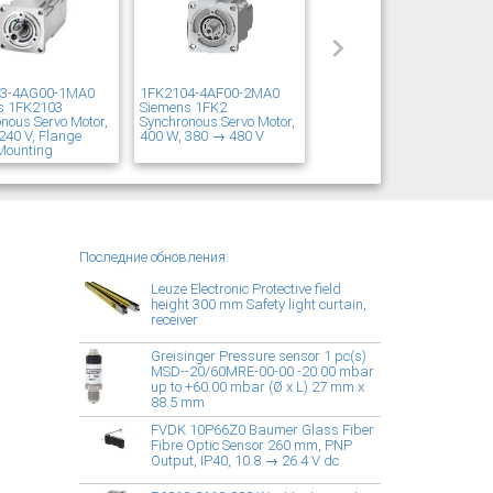
03-4AG00-1MA0
1FK2104-4AF00-2MA0
s 1FK2103
Siemens 1FK2
nous Servo Motor,
Synchronous Servo Motor,
240 V, Flange
400 W, 380 → 480 V
Mounting
Последние обновления:
Leuze Electronic Protective field
height 300 mm Safety light curtain,
receiver
Greisinger Pressure sensor 1 pc(s)
MSD--20/60MRE-00-00 -20.00 mbar
up to +60.00 mbar (Ø x L) 27 mm x
88.5 mm
FVDK 10P66Z0 Baumer Glass Fiber
Fibre Optic Sensor 260 mm, PNP
Output, IP40, 10.8 → 26.4 V dc