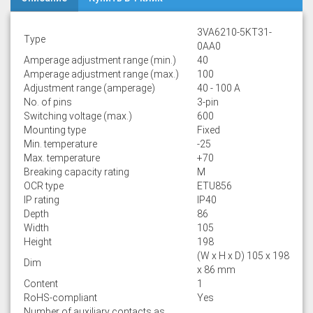
3VA6210-5KT31-
Type
0AA0
Amperage adjustment range (min.)
40
Amperage adjustment range (max.)
100
Adjustment range (amperage)
40 - 100 A
No. of pins
3-pin
Switching voltage (max.)
600
Mounting type
Fixed
Min. temperature
-25
Max. temperature
+70
Breaking capacity rating
M
OCR type
ETU856
IP rating
IP40
Depth
86
Width
105
Height
198
(W x H x D) 105 x 198
Dim
x 86 mm
Content
1
RoHS-compliant
Yes
Number of auxiliary contacts as