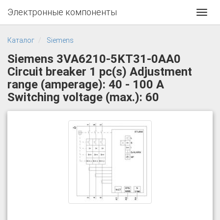
Электронные компоненты
Toggl
navig
Каталог
Siemens
Siemens 3VA6210-5KT31-0AA0
Circuit breaker 1 pc(s) Adjustment
range (amperage): 40 - 100 A
Switching voltage (max.): 60