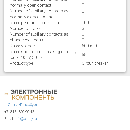
0
normally open contact
Number of auxiliary contacts as
0
normally closed contact
Rated permanent current Iu
100
Number of poles
3
Number of auxiliary contacts as
0
change-over contact
Rated voltage
600-600
Rated short-circuit breaking capacity
55
lcu at 400 V, 50 Hz
Product type
Circuit breaker
г. Санкт-Петербург
+7 (812) 309-05-12
Email:
info@chiply.ru