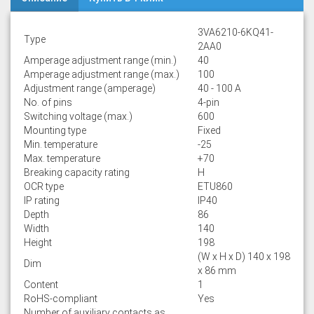
3VA6210-6KQ41-
Type
2AA0
Amperage adjustment range (min.)
40
Amperage adjustment range (max.)
100
Adjustment range (amperage)
40 - 100 A
No. of pins
4-pin
Switching voltage (max.)
600
Mounting type
Fixed
Min. temperature
-25
Max. temperature
+70
Breaking capacity rating
H
OCR type
ETU860
IP rating
IP40
Depth
86
Width
140
Height
198
(W x H x D) 140 x 198
Dim
x 86 mm
Content
1
RoHS-compliant
Yes
Number of auxiliary contacts as